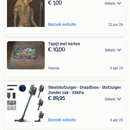
€ 1,00
Details
Bezoek website
22 jun 26
Tapijt met herten
€ 10,00
Details
Veurne
3 apr 25
Steelstofzuiger - Draadloos - Stofzuiger
Zonder zak - 35KPa
€ 89,95
Details
Bezoek website
3 apr 25