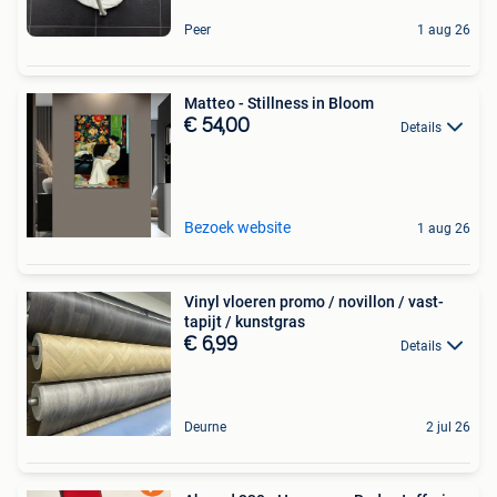
Peer
1 aug 26
Matteo - Stillness in Bloom
€ 54,00
Details
Bezoek website
1 aug 26
Vinyl vloeren promo / novillon / vast-
tapijt / kunstgras
€ 6,99
Details
Deurne
2 jul 26