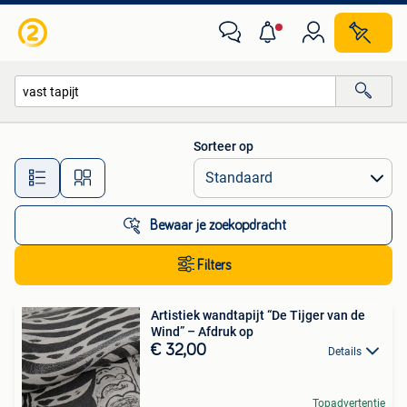
Alle categorieën…
Sorteer op
Alle afstanden…
Bewaar je zoekopdracht
Filters
Artistiek wandtapijt “De Tijger van de
Wind” – Afdruk op
€ 32,00
Details
Topadvertentie