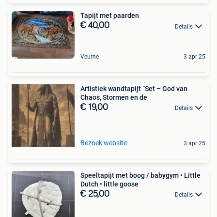
Tapijt met paarden
€ 40,00
Details
Veurne
3 apr 25
Artistiek wandtapijt “Set – God van
Chaos, Stormen en de
€ 19,00
Details
Bezoek website
3 apr 25
Speeltapijt met boog / babygym • Little
Dutch • little goose
€ 25,00
Details