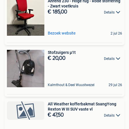
Ahrend 230 - Hoge rug - Rode stoffering
- Zwart voetkruis
€ 185,00
Details
Bezoek website
2 jul 26
Stofzuigers µ1t
€ 20,00
Details
Kalmthout & Deel Wuustwezel
29 jul 26
All Weather kofferbakmat SsangYong
Rexton W III SUV vaste vl
€ 47,50
Details