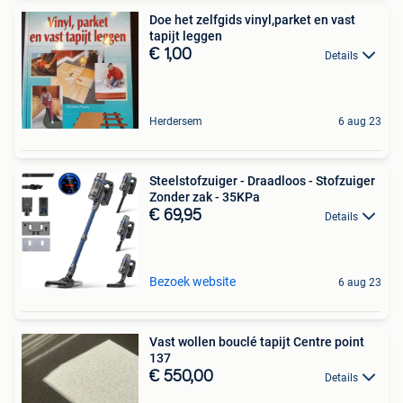
Doe het zelfgids vinyl,parket en vast
tapijt leggen
€ 1,00
Details
Herdersem
6 aug 23
Steelstofzuiger - Draadloos - Stofzuiger
Zonder zak - 35KPa
€ 69,95
Details
Bezoek website
6 aug 23
Vast wollen bouclé tapijt Centre point
137
€ 550,00
Details