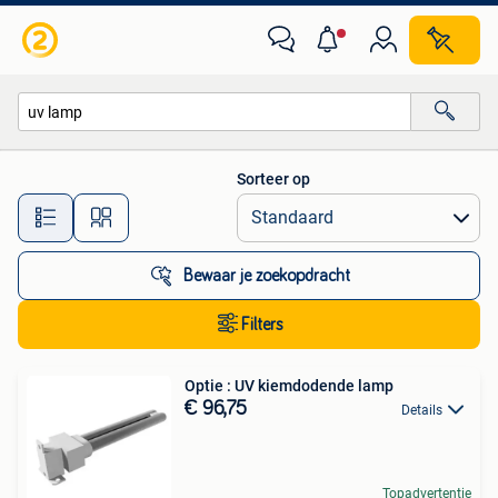
Alle categorieën…
Sorteer op
Alle afstanden…
Bewaar je zoekopdracht
Filters
Optie : UV kiemdodende lamp
€ 96,75
Details
Topadvertentie