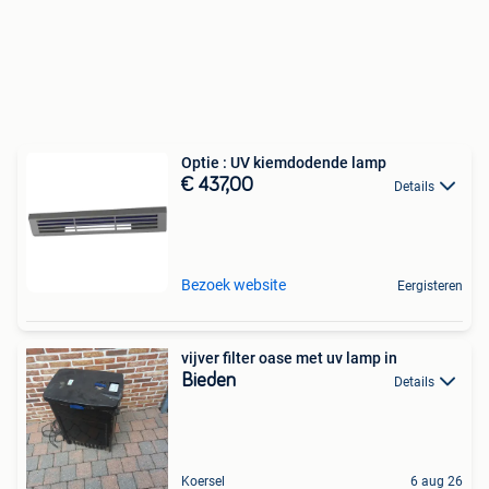
Optie : UV kiemdodende lamp
€ 437,00
Details
Bezoek website
Eergisteren
vijver filter oase met uv lamp in
Bieden
Details
Koersel
6 aug 26