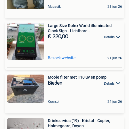
Maaseik
21 jun 26
Large Size Rolex World illuminated
Clock Sign - Lichtbord -
€ 220,00
Details
Bezoek website
21 jun 26
Mooie filter met 110 uv en pomp
Bieden
Details
Koersel
24 jun 26
Drinkservies (19) - Kristal - Copier,
Holmegaard, Doyen