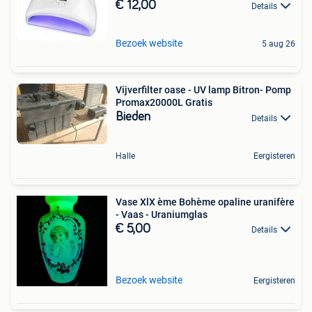
€ 12,00
Details
Bezoek website
5 aug 26
Vijverfilter oase - UV lamp Bitron- Pomp
Promax20000L Gratis
Bieden
Details
Halle
Eergisteren
Vase XlX ème Bohème opaline uranifère
- Vaas - Uraniumglas
€ 5,00
Details
Bezoek website
Eergisteren