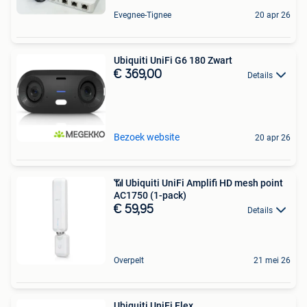
Evegnee-Tignee
20 apr 26
Ubiquiti UniFi G6 180 Zwart
€ 369,00
Details
Bezoek website
20 apr 26
📶 Ubiquiti UniFi Amplifi HD mesh point
AC1750 (1-pack)
€ 59,95
Details
Overpelt
21 mei 26
Ubiquiti UniFi Flex