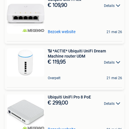
€ 109,90
Details
Bezoek website
21 mei 26
📶 *ACTIE* Ubiquiti UniFi Dream
Machine router UDM
€ 119,95
Details
Overpelt
21 mei 26
Ubiquiti UniFi Pro 8 PoE
€ 299,00
Details