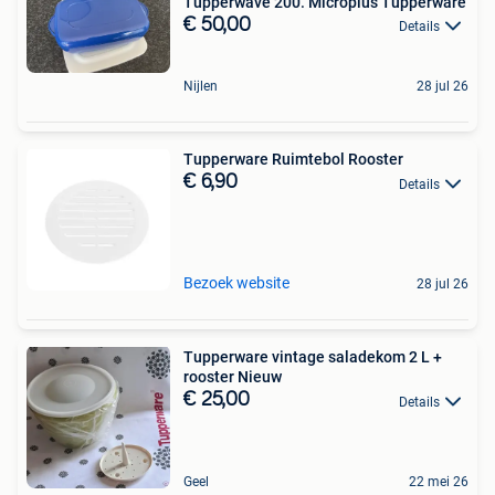
Tupperwave 200. Microplus Tupperware
€ 50,00
Details
Nijlen
28 jul 26
Tupperware Ruimtebol Rooster
€ 6,90
Details
Bezoek website
28 jul 26
Tupperware vintage saladekom 2 L +
rooster Nieuw
€ 25,00
Details
Geel
22 mei 26