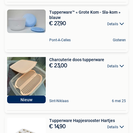
Tupperware™ « Grote Kom - Sla-kom »
blauw
€ 27,90
Details
Pont-A-Celles
Gisteren
Charcuterie doos tupperware
€ 23,00
Details
Nieuw
Sint-Niklaas
6 mei 25
Tupperware Hapjesrooster Hartjes
€ 14,90
Details