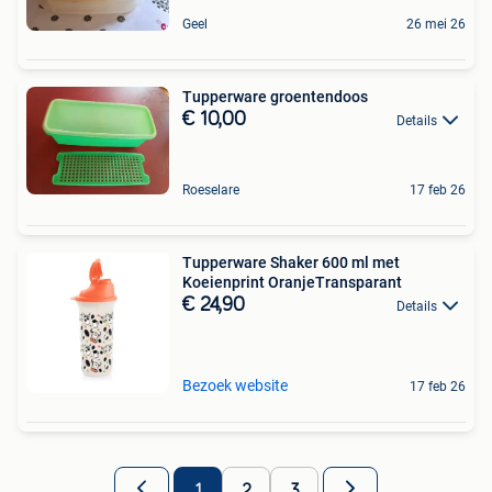
Geel
26 mei 26
Tupperware groentendoos
€ 10,00
Details
Roeselare
17 feb 26
Tupperware Shaker 600 ml met
Koeienprint OranjeTransparant
€ 24,90
Details
Bezoek website
17 feb 26
1
2
3