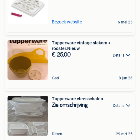
Bezoek website
6 mei 25
Tupperware vintage slakom +
rooster.Nieuw
€ 25,00
Details
Geel
8 jun 26
Tupperware vleesschalen
Zie omschrijving
Details
Dilsen
29 mrt 25