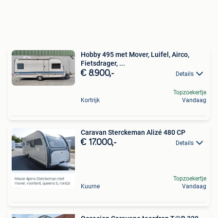
Hobby 495 met Mover, Luifel, Airco,
Fietsdrager, ...
€ 8.900,-
Details
Topzoekertje
Kortrijk
Vandaag
Caravan Sterckeman Alizé 480 CP
€ 17.000,-
Details
Topzoekertje
Kuurne
Vandaag