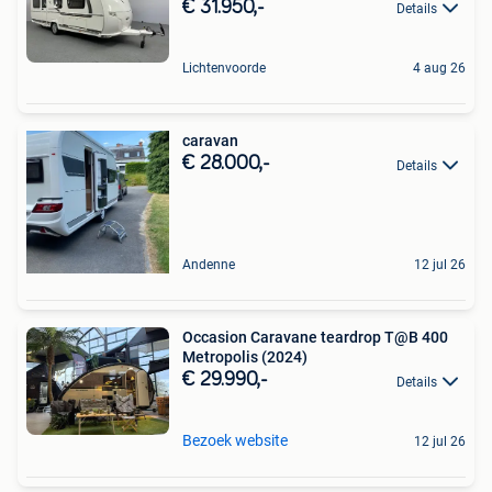
€ 31.950,-
Details
Lichtenvoorde
4 aug 26
caravan
€ 28.000,-
Details
Andenne
12 jul 26
Occasion Caravane teardrop T@B 400
Metropolis (2024)
€ 29.990,-
Details
Bezoek website
12 jul 26