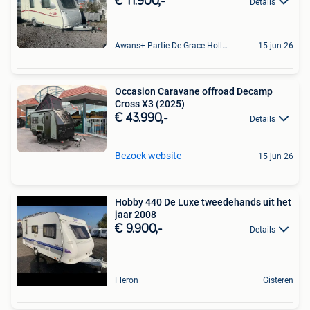
€ 11.900,-
Details
Awans+ Partie De Grace-Hollogne
15 jun 26
Occasion Caravane offroad Decamp
Cross X3 (2025)
€ 43.990,-
Details
Bezoek website
15 jun 26
Hobby 440 De Luxe tweedehands uit het
jaar 2008
€ 9.900,-
Details
Fleron
Gisteren