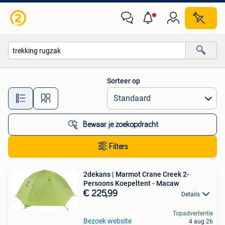
Alle categorieën…
Sorteer op
Alle afstanden…
Bewaar je zoekopdracht
Filters
2dekans | Marmot Crane Creek 2-
Persoons Koepeltent - Macaw
€ 225,99
Details
Topadvertentie
Bezoek website
4 aug 26