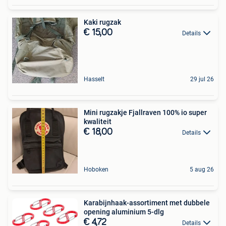
Kaki rugzak
€ 15,00
Details
Hasselt
29 jul 26
Mini rugzakje Fjallraven 100% io super
kwaliteit
€ 18,00
Details
Hoboken
5 aug 26
Karabijnhaak-assortiment met dubbele
opening aluminium 5-dlg
€ 4,72
Details