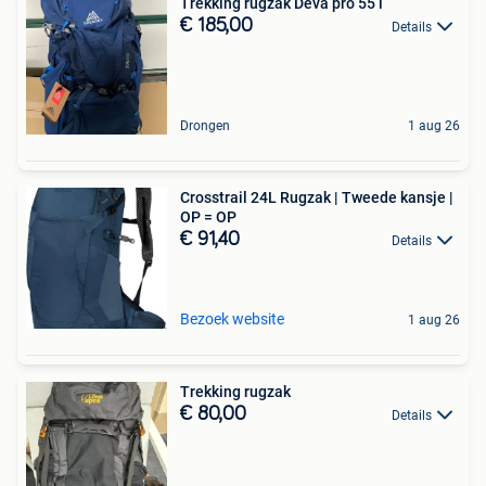
Trekking rugzak Deva pro 55 l
€ 185,00
Details
Drongen
1 aug 26
Crosstrail 24L Rugzak | Tweede kansje |
OP = OP
€ 91,40
Details
Bezoek website
1 aug 26
Trekking rugzak
€ 80,00
Details