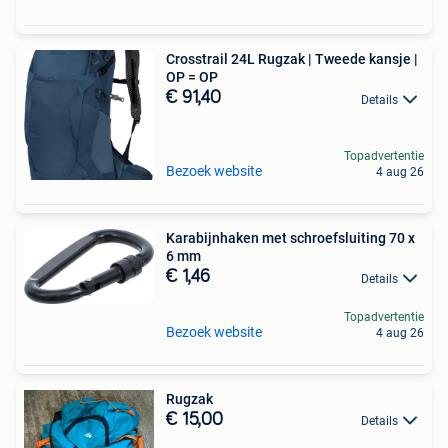
Crosstrail 24L Rugzak | Tweede kansje |
OP = OP
€ 91,40
Details
Topadvertentie
Bezoek website
4 aug 26
Karabijnhaken met schroefsluiting 70 x
6 mm
€ 1,46
Details
Topadvertentie
Bezoek website
4 aug 26
Rugzak
€ 15,00
Details