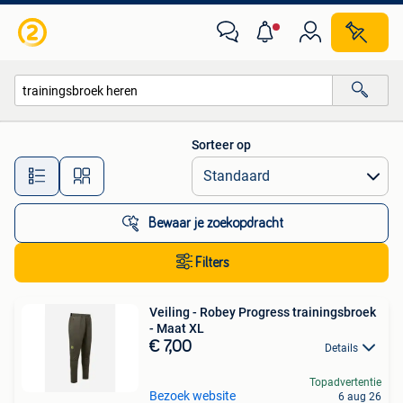
Alle categorieën…
Sorteer op
Alle afstanden…
Bewaar je zoekopdracht
Filters
Veiling - Robey Progress trainingsbroek
- Maat XL
€ 7,00
Details
Topadvertentie
Bezoek website
6 aug 26