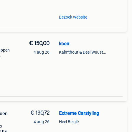
agere
Bezoek website
€ 150,00
koen
appen
4 aug 26
Kalmthout & Deel Wuustwezel
ervoer
ainer
€ 190,72
Extreme Carstyling
roën
4 aug 26
Heel België
xo
m h&r