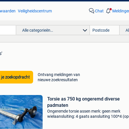
waarden
Veiligheidscentrum
Chat
Meldinge
Alle categorieën…
A
s'
Ontvang meldingen van
 je zoekopdracht
nieuwe zoekresultaten
Torsie as 750 kg ongeremd diverse
padmaten
Ongeremde torsie assen merk: geen merk
wielaansluiting: 4 gaats aansluiting 100*4 (op
torsie as ongeremd 750 kg padmaat 800 mm 
flens 1250 mm € 219,00 torsie as ongeremd 7