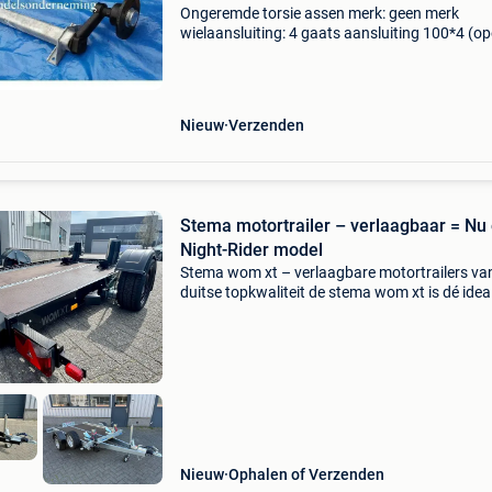
Ongeremde torsie assen merk: geen merk
wielaansluiting: 4 gaats aansluiting 100*4 (op
torsie as ongeremd 750 kg padmaat 800 mm 
flens 1250 mm € 219,00 torsie as ongeremd 7
padmaat 900 mm
Nieuw
Verzenden
Stema motortrailer – verlaagbaar = Nu
Night-Rider model
Stema wom xt – verlaagbare motortrailers va
duitse topkwaliteit de stema wom xt is dé idea
motortrailer voor het veilig vervoeren van één 
twee motoren. Dankzij het volledig verlaagbar
chassis (
Nieuw
Ophalen of Verzenden