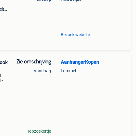
el)
/
50 kg
Bezoek website
Zie omschrijving
AanhangerKopen
 ook
Vandaag
Lommel
n
le
of
e
Topzoekertje