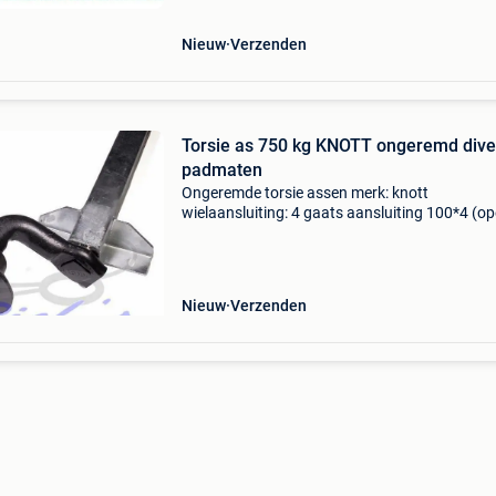
padmaat 900 mm
Nieuw
Verzenden
Torsie as 750 kg KNOTT ongeremd dive
padmaten
Ongeremde torsie assen merk: knott
wielaansluiting: 4 gaats aansluiting 100*4 (op
torsie as ongeremd 750 kg padmaat 770 mm 
flens 1140 mm € 239,95 torsie as ongeremd 7
padmaat 850 mm / f
Nieuw
Verzenden