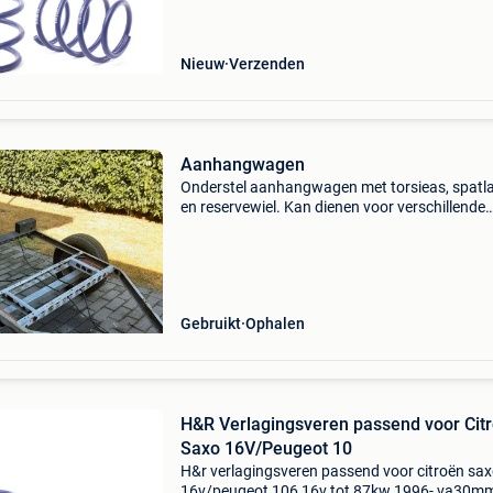
ontwikkeld om een betere wegligging en een l
rijhoogte
Nieuw
Verzenden
Aanhangwagen
Onderstel aanhangwagen met torsieas, spatl
en reservewiel. Kan dienen voor verschillende
mogelijkheden. Fietskar , motorfiets of voor v
drinkwater naar de weide . Er kan een ibc cont
t
Gebruikt
Ophalen
H&R Verlagingsveren passend voor Cit
Saxo 16V/Peugeot 10
H&r verlagingsveren passend voor citroën sa
16v/peugeot 106 16v tot 87kw 1996- va30m