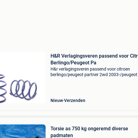
H&R Verlagingsveren passend voor Cit
Berlingo/Peugeot Pa
H&r verlagingsveren passend voor citroen
berlingo/peugeot partner 2wd 2003-/peugeot
1993-2001 va35-40mm h&r verlagingsveren zi
ontwikkeld om een betere wegligging en een l
rijhoogte
Nieuw
Verzenden
Torsie as 750 kg ongeremd diverse
padmaten