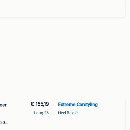
€ 185,19
Extreme Carstyling
roen
1 aug 26
Heel België
 306
jn