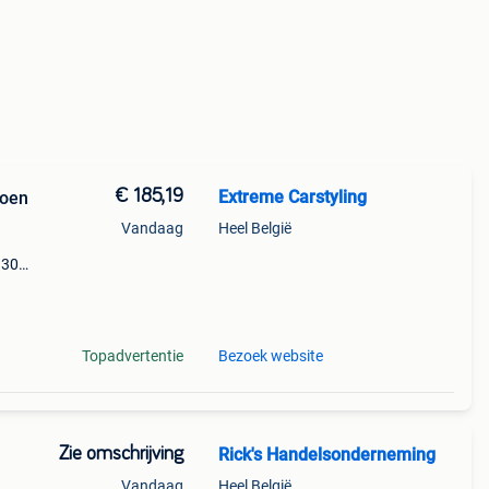
€ 185,19
Extreme Carstyling
roen
Vandaag
Heel België
 306
jn
agere
Topadvertentie
Bezoek website
Zie omschrijving
Rick's Handelsonderneming
Vandaag
Heel België