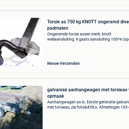
Torsie as 750 kg KNOTT ongeremd dive
padmaten
Ongeremde torsie assen merk: knott
wielaansluiting: 4 gaats aansluiting 100*4 (op
torsie as ongeremd 750 kg padmaat 770 mm 
flens 1140 mm € 239,95 torsie as ongeremd 7
padmaat 850 mm / f
Nieuw
Verzenden
galvanisé aanhangwagen met torsieas 
opmaak
Aanhangwagen as is. Eerste generatie galvan
met torsieas, zie foto&#39;s. Afmetingen 165
110. Kan rijdend mee, maar hout te vervangen
geen werkende verlichting en geen spatborden
Ophalen/b