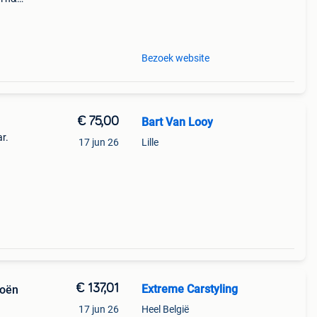
et
Bezoek website
€ 75,00
Bart Van Looy
r.
17 jun 26
Lille
 staat
€ 137,01
Extreme Carstyling
roën
17 jun 26
Heel België