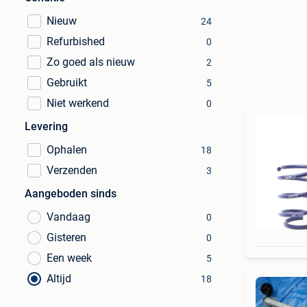
Nieuw
24
Refurbished
0
Zo goed als nieuw
2
Gebruikt
5
Niet werkend
0
Levering
Ophalen
18
Verzenden
3
Aangeboden sinds
Vandaag
0
Gisteren
0
Een week
5
Altijd
18