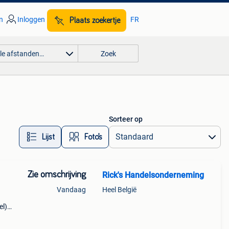
n
Inloggen
FR
Plaats zoekertje
lle afstanden…
Zoek
Sorteer op
Lijst
Foto’s
Zie omschrijving
Rick's Handelsonderneming
Vandaag
Heel België
el)
/
50 kg