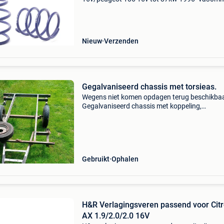
verlagingsveren zijn ontwikkeld om een betere
wegligging en een lagere rijhoogte te bieden m
behou
Nieuw
Verzenden
Gegalvaniseerd chassis met torsieas.
Wegens niet komen opdagen terug beschikbaa
Gegalvaniseerd chassis met koppeling,
breekketting, torsieas, 10 inch wielen (reserve
plat), 4 steunpoten, kabel met stekker tot
achteraan voor verli
Gebruikt
Ophalen
H&R Verlagingsveren passend voor Cit
AX 1.9/2.0/2.0 16V