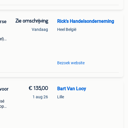
Zie omschrijving
Rick's Handelsonderneming
rse
Vandaag
Heel België
el)
/
50 kg
Bezoek website
€ 135,00
Bart Van Looy
voor
1 aug 26
Lille
isé
 op
,
.