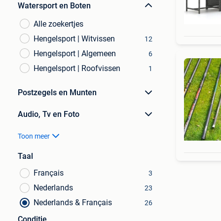
Watersport en Boten
Alle zoekertjes
Hengelsport | Witvissen
12
Hengelsport | Algemeen
6
Hengelsport | Roofvissen
1
Postzegels en Munten
Audio, Tv en Foto
Toon meer
Taal
Français
3
Nederlands
23
Nederlands & Français
26
Conditie