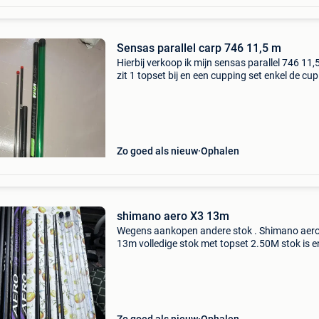
Sensas parallel carp 746 11,5 m
Hierbij verkoop ik mijn sensas parallel 746 11,
zit 1 topset bij en een cupping set enkel de cup
kwijt max 3 keer mee gevist
Zo goed als nieuw
Ophalen
shimano aero X3 13m
Wegens aankopen andere stok . Shimano aero
13m volledige stok met topset 2.50M stok is e
keren gebruikt en aangekocht bij hengelsport
lemmens. 3 Extra topsets 2.50M tot 20/100.
Verlengdeel voo