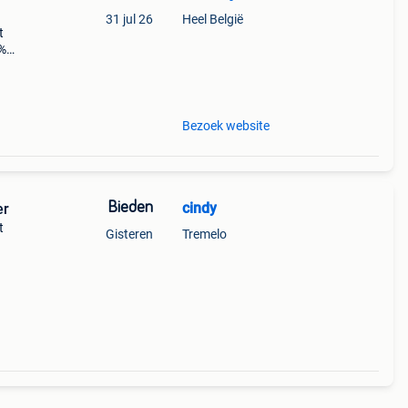
31 jul 26
Heel België
t
5%
e
nnige
Bezoek website
Bieden
cindy
5meter
t
Gisteren
Tremelo