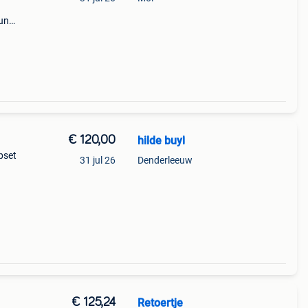
eun
en
en
€ 120,00
hilde buyl
pset
31 jul 26
Denderleeuw
€ 125,24
Retoertje