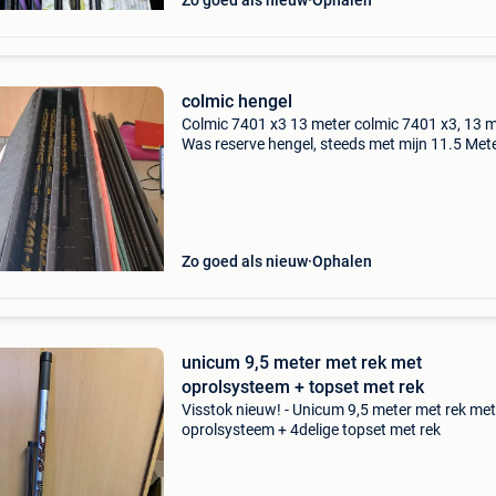
Zo goed als nieuw
Ophalen
colmic hengel
Colmic 7401 x3 13 meter colmic 7401 x3, 13 m
Was reserve hengel, steeds met mijn 11.5 Met
gevist. Geen 3 keer mee gevist. Is als nieuw
originele topset erbij, deze is met pulla uitgerus
Rbs c
Zo goed als nieuw
Ophalen
unicum 9,5 meter met rek met
oprolsysteem + topset met rek
Visstok nieuw! - Unicum 9,5 meter met rek met
oprolsysteem + 4delige topset met rek