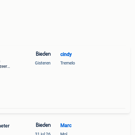
Bieden
cindy
s
Gisteren
Tremelo
 zeer
Bieden
Marc
meter
31 jul 26
Mol