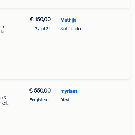
€ 150,00
Mathijs
5 m
27 jul 26
Sint-Truiden
 is
€ 550,00
myriam
 x3
Eergisteren
Diest
nkele