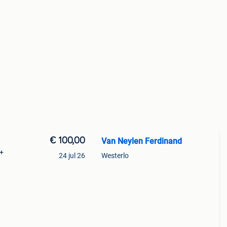
€ 100,00
Van Neylen Ferdinand
 +
24 jul 26
Westerlo