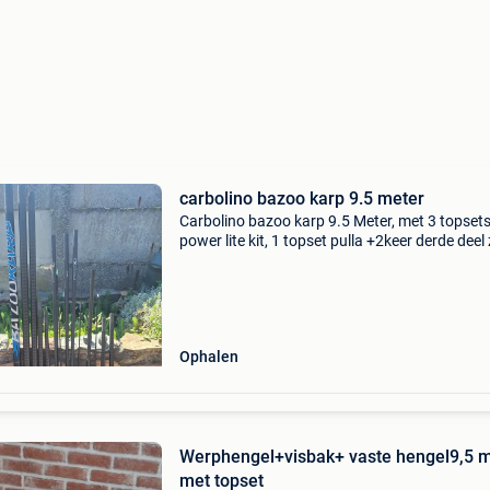
carbolino bazoo karp 9.5 meter
Carbolino bazoo karp 9.5 Meter, met 3 topset
power lite kit, 1 topset pulla +2keer derde deel
goede staat, bieden vanaf 120 euro
Ophalen
Werphengel+visbak+ vaste hengel9,5 
met topset