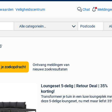
waarden
Veiligheidscentrum
Chat
Meldinge
Alle categorieën…
A
5'
Ontvang meldingen van
 je zoekopdracht
nieuwe zoekresultaten
Loungeset 5-delig | Retour Deal | 35%
korting!
Transformeer je tuin in een luxe loungeplek me
deze 5-delige loungeset, nu met maar liefst 3
korting! Deze complete loungeset is de perfect
investering voor zwoele zomeravonden en zo