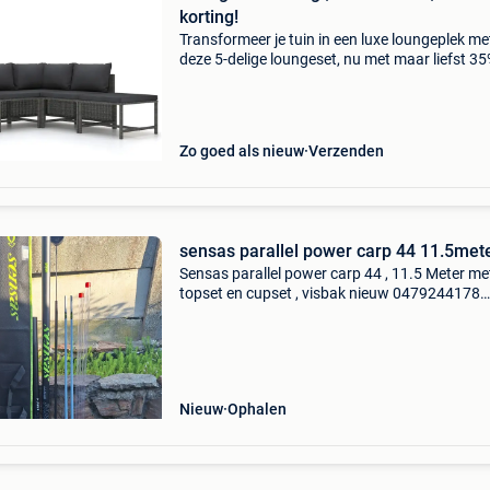
korting!
Transformeer je tuin in een luxe loungeplek me
deze 5-delige loungeset, nu met maar liefst 3
korting! Deze complete loungeset is de perfect
investering voor zwoele zomeravonden en zo
namiddag
Zo goed als nieuw
Verzenden
sensas parallel power carp 44 11.
Sensas parallel power carp 44 , 11.5 Meter me
topset en cupset , visbak nieuw 0479244178
bieden vanaf 300 euro
Nieuw
Ophalen