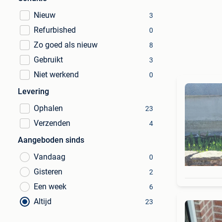
Nieuw
3
Refurbished
0
Zo goed als nieuw
8
Gebruikt
3
Niet werkend
0
Levering
Ophalen
23
Verzenden
4
Aangeboden sinds
Vandaag
0
Gisteren
2
Een week
6
Altijd
23