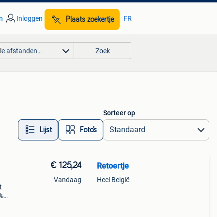
n
Inloggen
FR
Plaats zoekertje
lle afstanden…
Zoek
Sorteer op
Lijst
Foto’s
€ 125,24
Retoertje
Vandaag
Heel België
t
5%
e
nnige