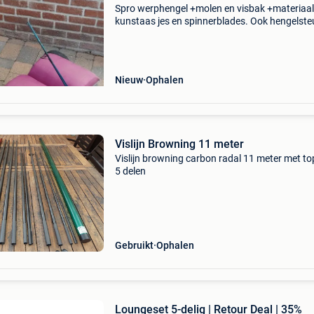
Spro werphengel +molen en visbak +materiaal
kunstaas jes en spinnerblades. Ook hengelst
voor je hengel in te laten rusten. Tevens ook e
nieuwe hengel van 9,5 meter lang carbon ene
extra topset
Nieuw
Ophalen
Vislijn Browning 11 meter
Vislijn browning carbon radal 11 meter met to
5 delen
Gebruikt
Ophalen
Loungeset 5-delig | Retour Deal | 35%