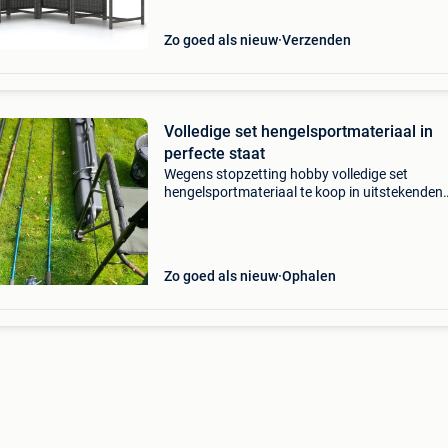
namiddag
Zo goed als nieuw
Verzenden
Volledige set hengelsportmateriaal in
perfecte staat
Wegens stopzetting hobby volledige set
hengelsportmateriaal te koop in uitstekenden
staat. Wordt enkel verkocht als volledige set, 
voordelige prijs voor kwalitatief materiaal. - Ri
vismand met
Zo goed als nieuw
Ophalen