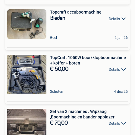
Topcraft accuboormachine
Bieden
Details
Geel
2 jan 26
TopCraft 1050W boor/klopboormachine
+ koffer + boren
€ 50,00
Details
Schoten
4 dec 25
Set van 3 machines . Wipzaag
,Boormachine en bandenopblazer
€ 70,00
Details