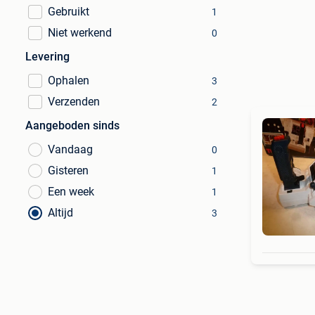
Gebruikt
1
Niet werkend
0
Levering
Ophalen
3
Verzenden
2
Aangeboden sinds
Vandaag
0
Gisteren
1
Een week
1
Altijd
3