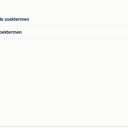
de zoektermen
zoektermen