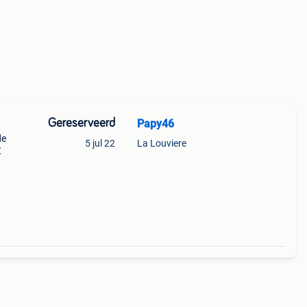
Gereserveerd
Papy46
de
5 jul 22
La Louviere
€