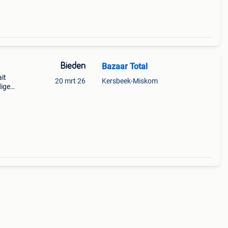
Bieden
Bazaar Total
it
20 mrt 26
Kersbeek-Miskom
dige