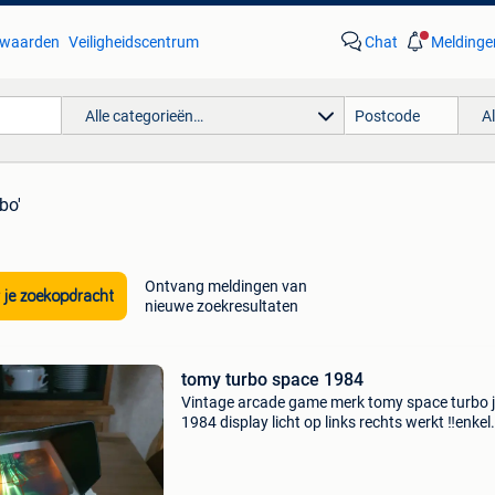
waarden
Veiligheidscentrum
Chat
Meldinge
Alle categorieën…
A
bo'
Ontvang meldingen van
 je zoekopdracht
nieuwe zoekresultaten
tomy turbo space 1984
Vintage arcade game merk tomy space turbo 
1984 display licht op links rechts werkt ‼️enkel
probleem met snelheid regelaar moet nazicht
krijgen verder optisch in zeer goede staat. Kom
4x gro