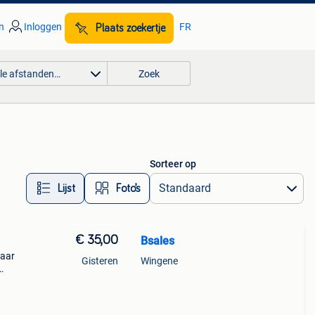
n
Inloggen
FR
Plaats zoekertje
lle afstanden…
Zoek
Sorteer op
Lijst
Foto’s
€ 35,00
Bsales
jaar
Gisteren
Wingene
t incl