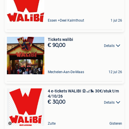
Essen +Deel Kalmthout
1 jul 26
Tickets walibi
€ 90,00
Details
Mechelen-Aan-De-Maas
12 jul 26
4 e-tickets WALIBI 🎡🎢🎠 30€/stuk t/m
4/10/26
€ 30,00
Details
Zulte
Gisteren