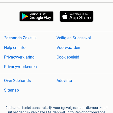
2dehands Zakelijk
Veilig en Succesvol
Help en info
Voorwaarden
Privacyverklaring
Cookiebeleid
Privacyvoorkeuren
Over 2dehands
Adevinta
Sitemap
2dehands is niet aansprakelijk voor (gevolg)schade die voortkomt
uit het gebruik van deze site, dan wel uit fouten of ontbrekende