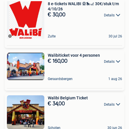
8 e-tickets WALIBI 🎡🎠🎢 30€/stuk t/m
4/10/26
€ 30,00
Details
Zulte
30 jul 26
Walibiticket voor 4 personen
€ 160,00
Details
Geraardsbergen
1 aug 26
Walibi Belgium Ticket
€ 34,00
Details
Schoten
30 jun 26