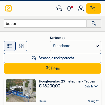
Alle categorieën…
Sorteer op
Alle afstanden…
Bewaar je zoekopdracht
Filters
Hoogtewerker, 25 meter, merk Teupen
€ 18.200,00
Details
Herne
3 aug 26