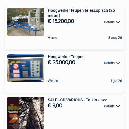
Hoogwerker teupen telescopisch (25
meter)
€ 18.200,00
Details
Herne
3 aug 26
Hoogwerker Teupen
€ 25.000,00
Details
Wellen
1 jul 26
SALE--CD VARIOUS - Talkin' Jazz
€ 9,00
Details