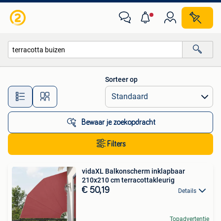
Alle categorieën…
Sorteer op
Alle afstanden…
Bewaar je zoekopdracht
Filters
vidaXL Balkonscherm inklapbaar
210x210 cm terracottakleurig
€ 50,19
Details
Topadvertentie