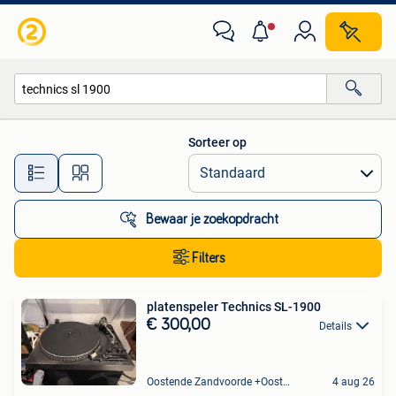
Alle categorieën…
Sorteer op
Alle afstanden…
Bewaar je zoekopdracht
Filters
platenspeler Technics SL-1900
€ 300,00
Details
Oostende Zandvoorde +Oostende
4 aug 26