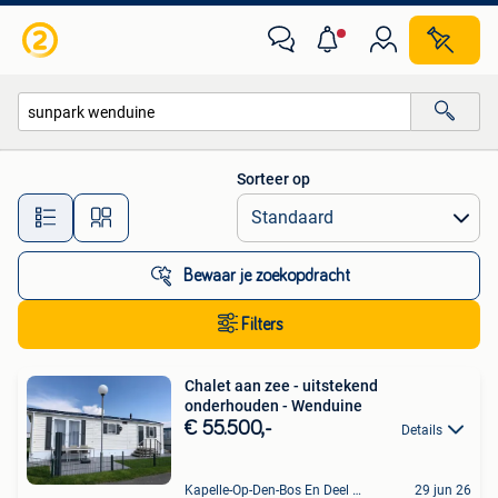
Alle categorieën…
Sorteer op
Alle afstanden…
Bewaar je zoekopdracht
Filters
Chalet aan zee - uitstekend
onderhouden - Wenduine
€ 55.500,-
Details
Kapelle-Op-Den-Bos En Deel Van Zemst
29 jun 26