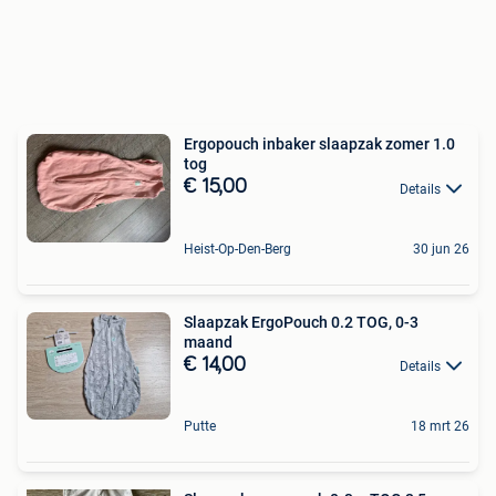
Ergopouch inbaker slaapzak zomer 1.0
tog
€ 15,00
Details
Heist-Op-Den-Berg
30 jun 26
Slaapzak ErgoPouch 0.2 TOG, 0-3
maand
€ 14,00
Details
Putte
18 mrt 26