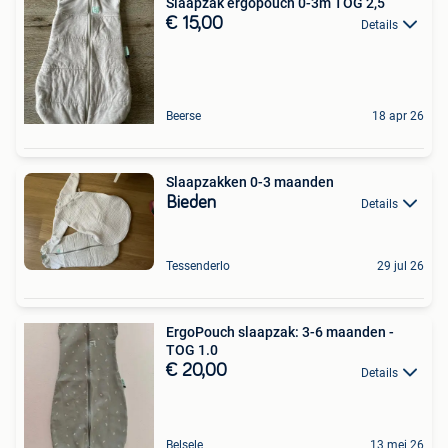
Slaapzak ergopouch 0-3m TOG 2,5
€ 15,00
Details
Beerse
18 apr 26
Slaapzakken 0-3 maanden
Bieden
Details
Tessenderlo
29 jul 26
ErgoPouch slaapzak: 3-6 maanden -
TOG 1.0
€ 20,00
Details
Belsele
13 mei 26