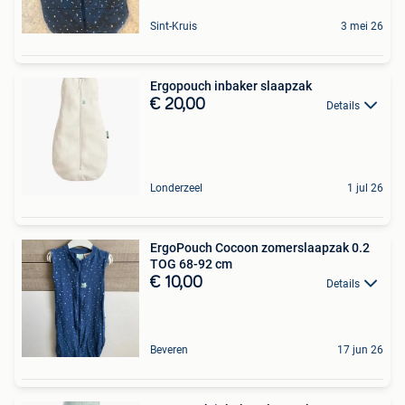
Sint-Kruis
3 mei 26
Ergopouch inbaker slaapzak
€ 20,00
Details
Londerzeel
1 jul 26
ErgoPouch Cocoon zomerslaapzak 0.2
TOG 68-92 cm
€ 10,00
Details
Beveren
17 jun 26