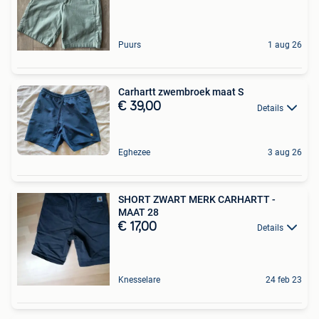
Puurs
1 aug 26
Carhartt zwembroek maat S
€ 39,00
Details
Eghezee
3 aug 26
SHORT ZWART MERK CARHARTT -
MAAT 28
€ 17,00
Details
Knesselare
24 feb 23