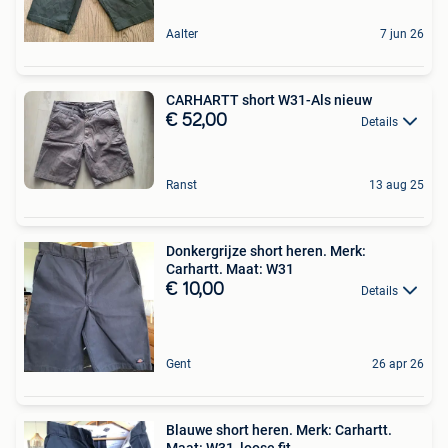
Aalter
7 jun 26
CARHARTT short W31-Als nieuw
€ 52,00
Details
Ranst
13 aug 25
Donkergrijze short heren. Merk:
Carhartt. Maat: W31
€ 10,00
Details
Gent
26 apr 26
Blauwe short heren. Merk: Carhartt.
Maat: W31, loose fit