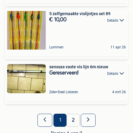
5 zelfgemaakte vislijntjes set 89
€ 10,00
Details
Lummen
11 apr 26
senssas vaste vis lijn 6m nieuw
Gereserveerd
Details
Zele+Deel Lokeren
4 mrt 26
1
2