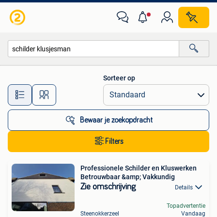
Alle categorieën…
Sorteer op
Alle afstanden…
Bewaar je zoekopdracht
Filters
Professionele Schilder en Kluswerken
Betrouwbaar &amp; Vakkundig
Zie omschrijving
Details
Topadvertentie
Steenokkerzeel
Vandaag