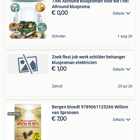
Titel Allround klusjesman voor kleTitel
Allround klusjesma
€ 0,00
Details
Schoten
1 aug 26
Zoek flexi job werk schilder behanger
klusjesman elektricien
€ 1,00
Details
Zemst
25 jul 26
Bergen bloedt 9789061125266 Willem
van Spronsen
€ 7,00
Details