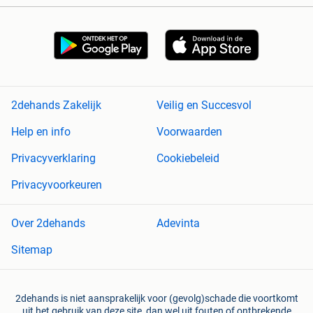
2dehands Zakelijk
Veilig en Succesvol
Help en info
Voorwaarden
Privacyverklaring
Cookiebeleid
Privacyvoorkeuren
Over 2dehands
Adevinta
Sitemap
2dehands is niet aansprakelijk voor (gevolg)schade die voortkomt
uit het gebruik van deze site, dan wel uit fouten of ontbrekende