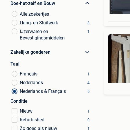
Doe-het-zelf en Bouw
Alle zoekertjes
Hang- en Sluitwerk
3
IJzerwaren en
1
Bevestigingsmiddelen
Zakelijke goederen
Taal
Français
1
Nederlands
4
Nederlands & Français
5
Conditie
Nieuw
1
Refurbished
0
Zo goed als nieuw
1