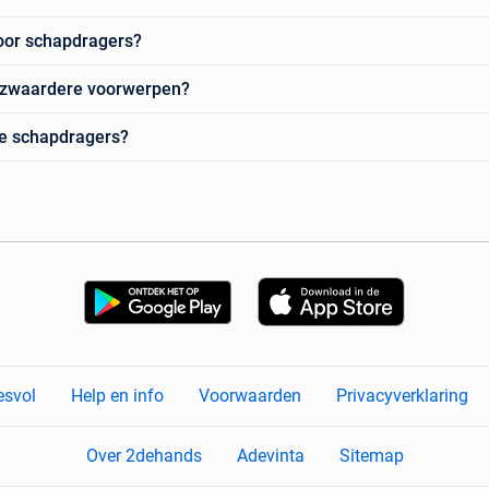
oor schapdragers?
r zwaardere voorwerpen?
re schapdragers?
esvol
Help en info
Voorwaarden
Privacyverklaring
Over 2dehands
Adevinta
Sitemap