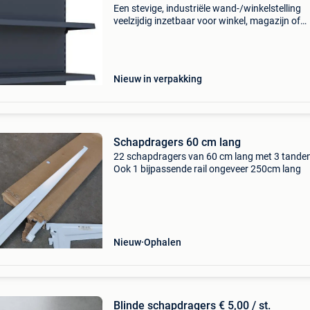
Een stevige, industriële wand-/winkelstelling
veelzijdig inzetbaar voor winkel, magazijn of
showroom. Deze stelling is modulair opgebou
flexibel in te richten, zodat je zowel producten
tento
Nieuw in verpakking
Schapdragers 60 cm lang
22 schapdragers van 60 cm lang met 3 tande
Ook 1 bijpassende rail ongeveer 250cm lang
Nieuw
Ophalen
Blinde schapdragers € 5,00 / st.