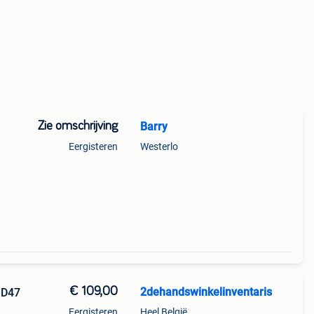
Zie omschrijving
Barry
Eergisteren
Westerlo
€ 109,00
2dehandswinkelinventaris
 D47
Eergisteren
Heel België