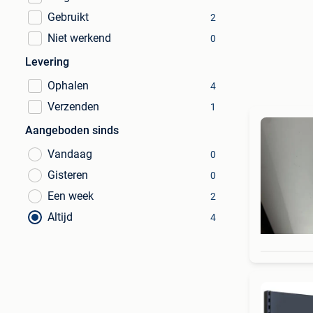
Gebruikt
2
Niet werkend
0
Levering
Ophalen
4
Verzenden
1
Aangeboden sinds
Vandaag
0
Gisteren
0
Een week
2
Altijd
4