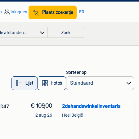
n
Inloggen
FR
Plaats zoekertje
lle afstanden…
Zoek
Sorteer op
Lijst
Foto’s
€ 109,00
2dehandswinkelinventaris
 D47
2 aug 26
Heel België
wd en
 kunt