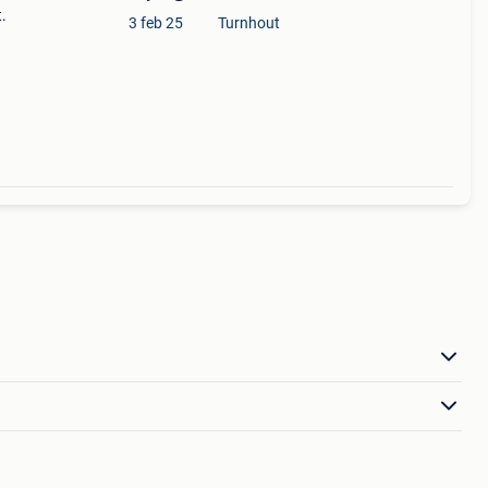
.
3 feb 25
Turnhout