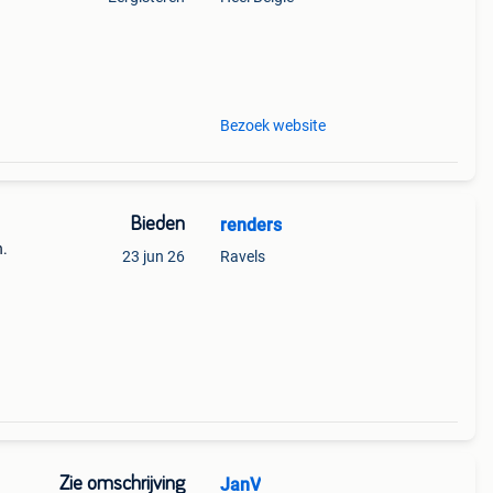
wd en
 kunt
Bezoek website
Bieden
renders
n.
23 jun 26
Ravels
Zie omschrijving
JanV