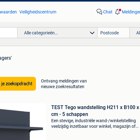
waarden
Veiligheidscentrum
Chat
Meldinge
Alle categorieën…
A
agers'
Ontvang meldingen van
 je zoekopdracht
nieuwe zoekresultaten
TEST Tego wandstelling H211 x B100 x
cm - 5 schappen
Een stevige, industriële wand-/winkelstelling
veelzijdig inzetbaar voor winkel, magazijn of
showroom. Deze stelling is modulair opgebou
flexibel in te richten, zodat je zowel producten