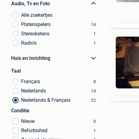
Audio, Tv en Foto
Alle zoekertjes
Platenspelers
14
Stereoketens
1
Radio's
1
Huis en Inrichting
Taal
Français
8
Nederlands
14
Nederlands & Français
22
Conditie
Nieuw
0
Refurbished
1