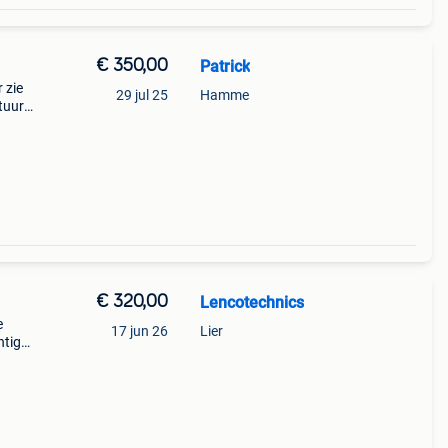
€ 350,00
Patrick
 zie
29 jul 25
Hamme
tuurd
00
et? J
€ 320,00
Lencotechnics
e
17 jun 26
Lier
htig
peler