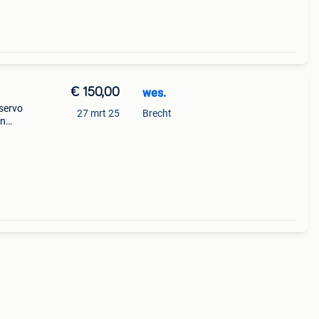
€ 150,00
wes.
 servo
27 mrt 25
Brecht
en