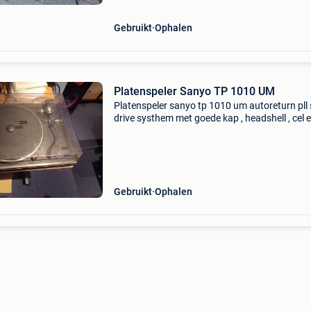
Gebruikt
Ophalen
Platenspeler Sanyo TP 1010 UM
Platenspeler sanyo tp 1010 um autoreturn pll
drive systhem met goede kap , headshell , cel 
naald ruber mat , 45 conecter strobo torental
regeling
Gebruikt
Ophalen