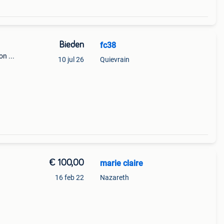
Bieden
fc38
n ...
10 jul 26
Quievrain
€ 100,00
marie claire
16 feb 22
Nazareth