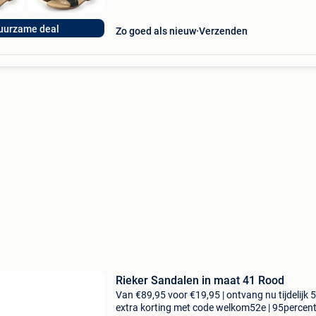
uurzame deal
Zo goed als nieuw
Verzenden
Rieker Sandalen in maat 41 Rood
Van €89,95 voor €19,95 | ontvang nu tijdelijk 
extra korting met code welkom52e | 95percen