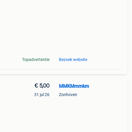
n
an 1
Topadvertentie
Bezoek website
€ 5,00
MMKMmmkm
31 jul 26
Zonhoven