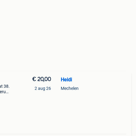
€ 20,00
Heidi
t 38.
2 aug 26
Mechelen
erust