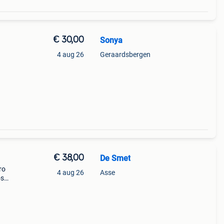
€ 30,00
Sonya
4 aug 26
Geraardsbergen
€ 38,00
De Smet
ro
4 aug 26
Asse
os
te