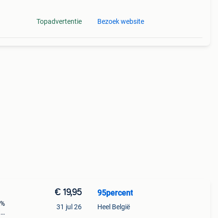
Topadvertentie
Bezoek website
€ 19,95
95percent
5%
31 jul 26
Heel België
t