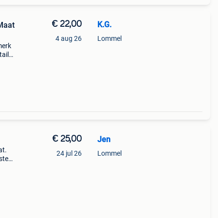
€ 22,00
K.G.
 Maat
4 aug 26
Lommel
merk
tails:
de
es e
€ 25,00
Jen
at.
24 jul 26
Lommel
sten