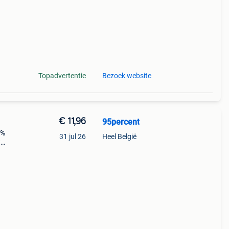
Topadvertentie
Bezoek website
€ 11,96
95percent
5%
31 jul 26
Heel België
t
n
an 1