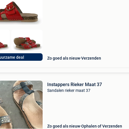
biedt een prachtige refurbished merkschoene
collectie aan. Achteraf betalen, 9.1 Op basis v
uurzame deal
Zo goed als nieuw
Verzenden
Instappers Rieker Maat 37
Sandalen rieker maat 37
Zo goed als nieuw
Ophalen of Verzenden