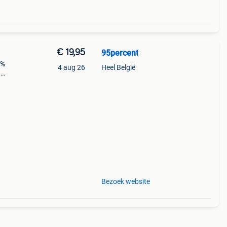
€ 19,95
95percent
5%
4 aug 26
Heel België
t
n
an 1
Bezoek website