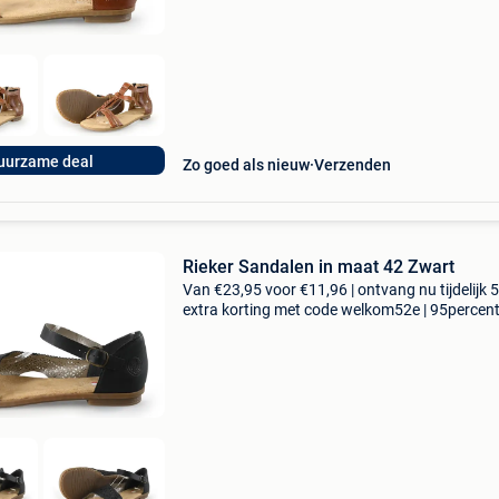
uurzame deal
Zo goed als nieuw
Verzenden
Rieker Sandalen in maat 42 Zwart
Van €23,95 voor €11,96 | ontvang nu tijdelijk 
extra korting met code welkom52e | 95percen
biedt een prachtige refurbished merkschoene
collectie aan. Achteraf betalen, 9.1 Op basis v