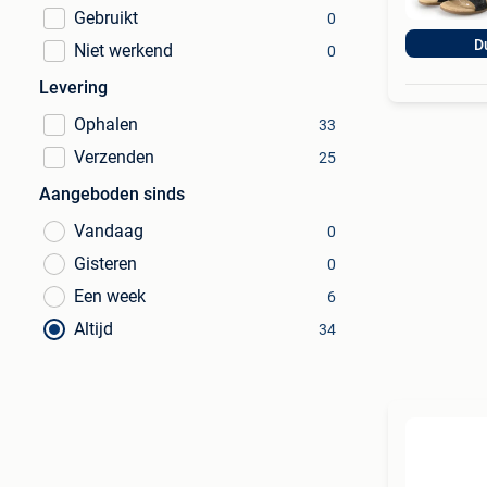
Gebruikt
0
D
Niet werkend
0
Levering
Ophalen
33
Verzenden
25
Aangeboden sinds
Vandaag
0
Gisteren
0
Een week
6
Altijd
34