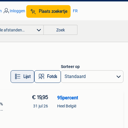
n
Inloggen
FR
Plaats zoekertje
lle afstanden…
Zoek
Sorteer op
Lijst
Foto’s
€ 19,95
95percent
5%
31 jul 26
Heel België
t
n
an 1