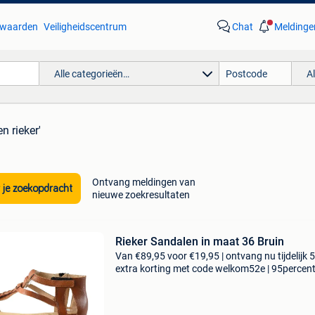
waarden
Veiligheidscentrum
Chat
Meldinge
Alle categorieën…
A
n rieker'
Ontvang meldingen van
 je zoekopdracht
nieuwe zoekresultaten
Rieker Sandalen in maat 36 Bruin
Van €89,95 voor €19,95 | ontvang nu tijdelijk 
extra korting met code welkom52e | 95percen
biedt een prachtige refurbished merkschoene
collectie aan. Achteraf betalen, 9.1 Op basis v