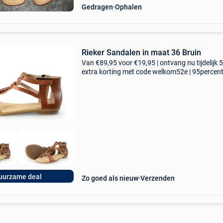
Gedragen
Ophalen
Rieker Sandalen in maat 36 Bruin
Van €89,95 voor €19,95 | ontvang nu tijdelijk 
extra korting met code welkom52e | 95percen
biedt een prachtige refurbished merkschoene
collectie aan. Achteraf betalen, 9.1 Op basis v
uurzame deal
Zo goed als nieuw
Verzenden