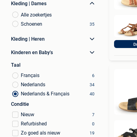
Kleding | Dames
Alle zoekertjes
Schoenen
35
Kleding | Heren
D
Kinderen en Baby's
Taal
Français
6
Nederlands
34
Nederlands & Français
40
Conditie
Nieuw
7
Refurbished
0
Zo goed als nieuw
19