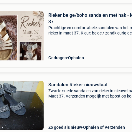
​Rieker beige/boho sandalen met hak -
37
Prachtige en comfortabele sandalen van het 
rieker in maat 37. ​Kleur: beige / zandkleurig ​de
decoratieve ronde bloem/boho elementen op 
wreef afgewerkt met subtiele pareltjes/steentj
Gedragen
Ophalen
Sandalen Rieker nieuwstaat
Zwarte suede sandalen van rieker in nieuwsta
Maat 37. Verzenden mogelijk met bpost op ko
van koper. Postpunt +5,40,- adres +7,10,-
Zo goed als nieuw
Ophalen of Verzenden