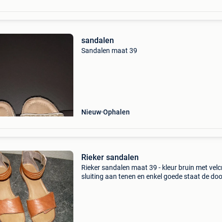
sandalen
Sandalen maat 39
Nieuw
Ophalen
Rieker sandalen
Rieker sandalen maat 39 - kleur bruin met velc
sluiting aan tenen en enkel goede staat de do
hebben we jammer genoeg niet meer enkel af 
halen te 1730 asse vraagprijs €38 - contante
betalin