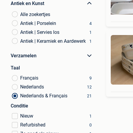
Antiek en Kunst
Alle zoekertjes
Antiek | Porselein
4
Antiek | Servies los
1
Antiek | Keramiek en Aardewerk
1
Verzamelen
Taal
Français
9
Nederlands
12
Nederlands & Français
21
Conditie
Nieuw
1
Refurbished
0