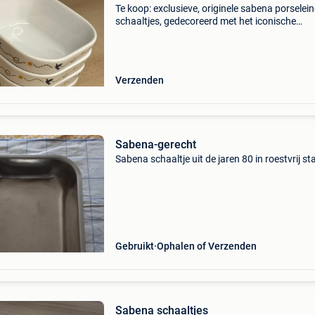
Te koop: exclusieve, originele sabena porselei
schaaltjes, gedecoreerd met het iconische
kunstwerk "l&#39;oiseau du ciel" (de hemelvog
van rené magritte. Deze schitterende schaaltj
Verzenden
Sabena-gerecht
Sabena schaaltje uit de jaren 80 in roestvrij st
Gebruikt
Ophalen of Verzenden
Sabena schaaltjes