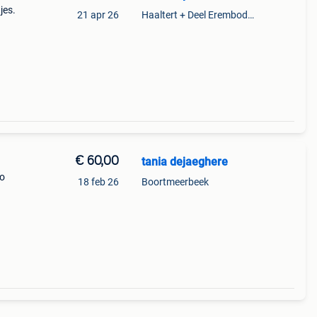
jes.
21 apr 26
Haaltert + Deel Erembodegem
€ 60,00
tania dejaeghere
ro
18 feb 26
Boortmeerbeek