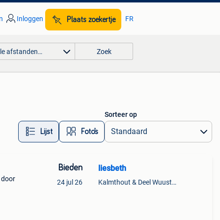
n
Inloggen
FR
Plaats zoekertje
lle afstanden…
Zoek
Sorteer op
Lijst
Foto’s
Bieden
liesbeth
 door
24 jul 26
Kalmthout & Deel Wuustwezel
t