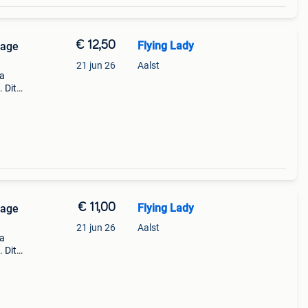
€ 12,50
Flying Lady
tage
21 jun 26
Aalst
na
 Dit
voerd
1
€ 11,00
Flying Lady
tage
21 jun 26
Aalst
na
 Dit
voerd
1