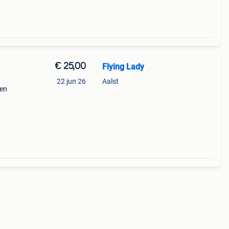
€ 25,00
Flying Lady
22 jun 26
Aalst
nen
el)