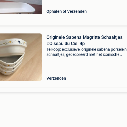
Ophalen of Verzenden
Originele Sabena Magritte Schaaltjes
L'Oiseau du Ciel 4p
Te koop: exclusieve, originele sabena porselei
schaaltjes, gedecoreerd met het iconische
kunstwerk "l&#39;oiseau du ciel" (de hemelvog
van rené magritte. Deze schitterende schaaltj
Verzenden