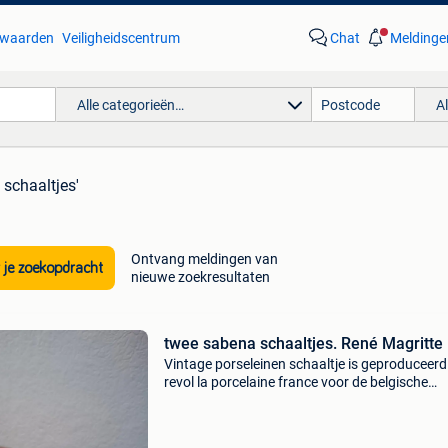
waarden
Veiligheidscentrum
Chat
Meldinge
Alle categorieën…
A
 schaaltjes'
Ontvang meldingen van
 je zoekopdracht
nieuwe zoekresultaten
twee sabena schaaltjes. René Magritte
Vintage porseleinen schaaltje is geproduceerd
revol la porcelaine france voor de belgische
luchtvaartmaatschappij sabena.het ontwerp,
bekend als &#39;hemelvogel&#39;, is gemaak
door de s