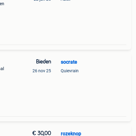
nen
el)
Bieden
socrate
aal
26 nov 25
Quievrain
€ 30,00
rozeknop