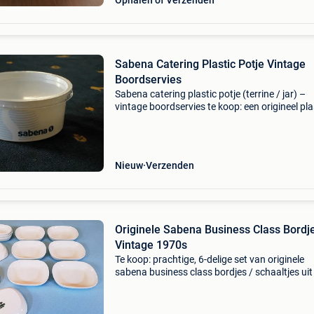
Ophalen of Verzenden
Sabena Catering Plastic Potje Vintage
Boordservies
Sabena catering plastic potje (terrine / jar) –
vintage boordservies te koop: een origineel pla
catering potje van de voormalige belgische
nationale luchtvaartmaatschappij sabena. Dit
compacte sch
Nieuw
Verzenden
Originele Sabena Business Class Bordj
Vintage 1970s
Te koop: prachtige, 6-delige set van originele
sabena business class bordjes / schaaltjes uit
jaren &#39;70. Dit authentieke boordservies 
sabena 0309) werd destijds aan boord gebrui