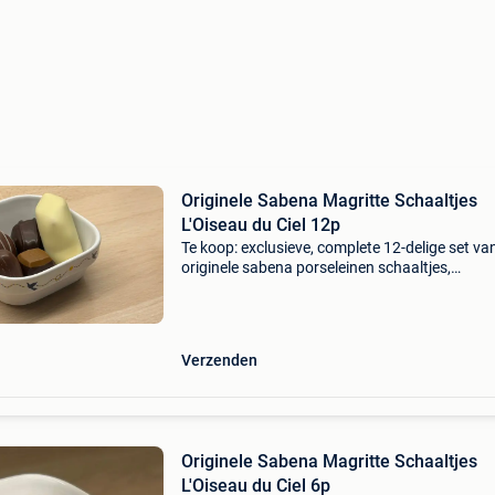
Originele Sabena Magritte Schaaltjes
L'Oiseau du Ciel 12p
Te koop: exclusieve, complete 12-delige set va
originele sabena porseleinen schaaltjes,
gedecoreerd met het iconische kunstwerk
"l&#39;oiseau du ciel" (de hemelvogel) van ren
magritte.
Verzenden
Originele Sabena Magritte Schaaltjes
L'Oiseau du Ciel 6p