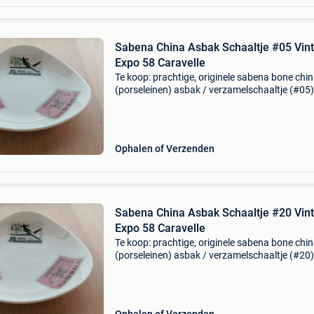
Sabena China Asbak Schaaltje #05 Vin
Expo 58 Caravelle
Te koop: prachtige, originele sabena bone chi
(porseleinen) asbak / verzamelschaaltje (#05).
unieke en ongebruikte verzamelobject is uitge
in een schitterende vintage stijl die de periode 
Ophalen of Verzenden
Sabena China Asbak Schaaltje #20 Vin
Expo 58 Caravelle
Te koop: prachtige, originele sabena bone chi
(porseleinen) asbak / verzamelschaaltje (#20).
unieke en ongebruikte verzamelobject is uitge
in een schitterende vintage stijl die de periode 