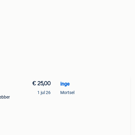
€ 25,00
inge
1 jul 26
Mortsel
hebber