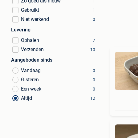
Zo goed als nieuw
1
Gebruikt
1
Niet werkend
0
Levering
Ophalen
7
Verzenden
10
Aangeboden sinds
Vandaag
0
Gisteren
0
Een week
0
Altijd
12