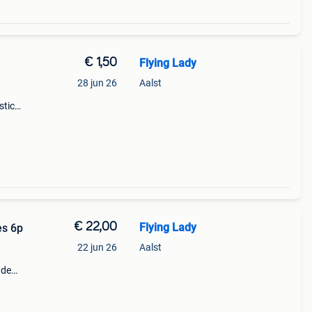
€ 1,50
Flying Lady
28 jun 26
Aalst
stic
€ 22,00
Flying Lady
es 6p
22 jun 26
Aalst
 de
(model
kt vo