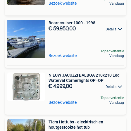
Bezoek website
Vandaag
Boarncruiser 1000 - 1998
€ 59.950,00
Details
Topadvertentie
Bezoek website
Vandaag
NIEUW JACUZZI BALBOA 210x210 Led
Waterval Cornerlights OP=OP
€ 4.999,00
Details
Topadvertentie
Bezoek website
Vandaag
Ticra Hottubs - elecktrisch en
houtgestookte hot tub