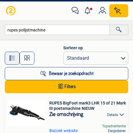
Alle categorieën…
Sorteer op
Alle afstanden…
Bewaar je zoekopdracht
Filters
RUPES BigFoot mark3 LHR 15 of 21 Mark
III poetsmachine NIEUW
Zie omschrijving
Details
Topadvertentie
Bezoek website
Eergisteren