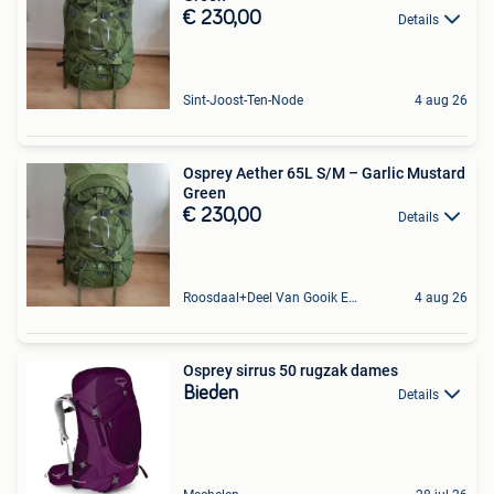
€ 230,00
Details
Sint-Joost-Ten-Node
4 aug 26
Osprey Aether 65L S/M – Garlic Mustard
Green
€ 230,00
Details
Roosdaal+Deel Van Gooik En Sint-Kwintens-Lennik
4 aug 26
Osprey sirrus 50 rugzak dames
Bieden
Details