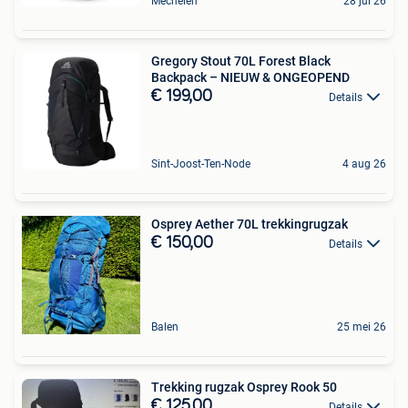
Mechelen
28 jul 26
Gregory Stout 70L Forest Black
Backpack – NIEUW & ONGEOPEND
€ 199,00
Details
Sint-Joost-Ten-Node
4 aug 26
Osprey Aether 70L trekkingrugzak
€ 150,00
Details
Balen
25 mei 26
Trekking rugzak Osprey Rook 50
€ 125,00
Details