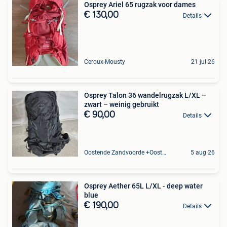
Osprey Ariel 65 rugzak voor dames
€ 130,00
Details
Ceroux-Mousty
21 jul 26
Osprey Talon 36 wandelrugzak L/XL –
zwart – weinig gebruikt
€ 90,00
Details
Oostende Zandvoorde +Oostende
5 aug 26
Osprey Aether 65L L/XL - deep water
blue
€ 190,00
Details