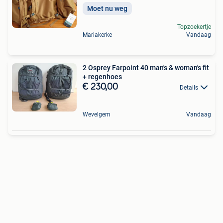
Moet nu weg
Topzoekertje
Mariakerke
Vandaag
2 Osprey Farpoint 40 man's & woman's fit
+ regenhoes
€ 230,00
Details
Wevelgem
Vandaag