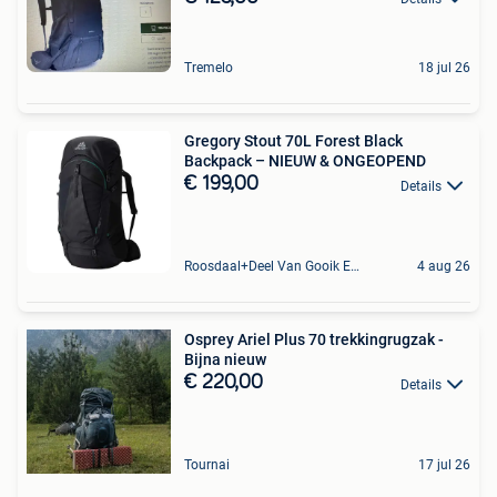
Tremelo
18 jul 26
Gregory Stout 70L Forest Black
Backpack – NIEUW & ONGEOPEND
€ 199,00
Details
Roosdaal+Deel Van Gooik En Sint-Kwintens-Lennik
4 aug 26
Osprey Ariel Plus 70 trekkingrugzak -
Bijna nieuw
€ 220,00
Details
Tournai
17 jul 26