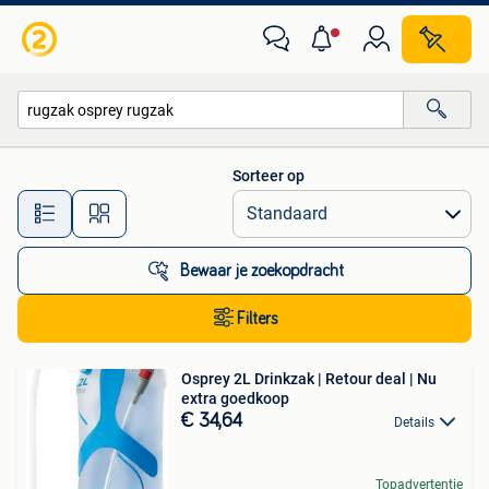
Alle categorieën…
Sorteer op
Alle afstanden…
Bewaar je zoekopdracht
Filters
Osprey 2L Drinkzak | Retour deal | Nu
extra goedkoop
€ 34,64
Details
Topadvertentie