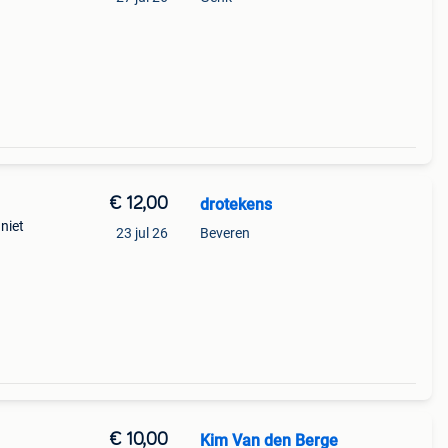
€ 12,00
drotekens
niet
23 jul 26
Beveren
€ 10,00
Kim Van den Berge