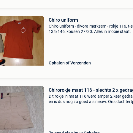
Chiro uniform
Chiro uniform - divora merksem - rokje 116, t-s
134/146, kousen 27/30. Alles in mooie staat.
Ophalen of Verzenden
Chirorokje maat 116 - slechts 2 x gedr
Dit rokje in maat 116 werd amper 2 keer gedr
en is dus nog zo goed als nieuw. Ons dochtertj
eruit gegroeid voordat het rokje goed en wel a
zijn chirocarrière kon beginnen. Nieuwprijs w