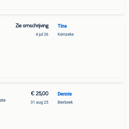
Zie omschrijving
Tina
4 jul 26
Kemzeke
€ 25,00
Dennis
ste
31 aug 25
Bierbeek