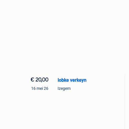
€ 20,00
lobke verkeyn
16 mei 26
Izegem