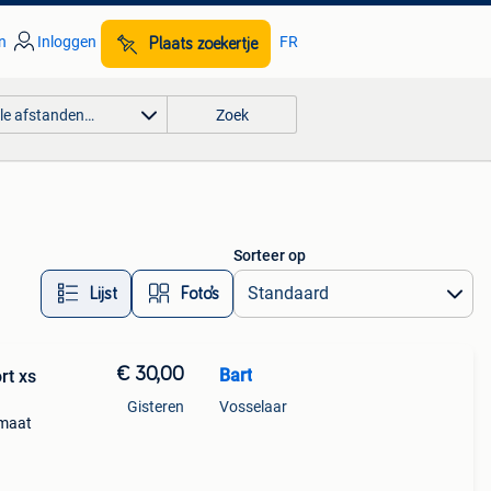
n
Inloggen
FR
Plaats zoekertje
lle afstanden…
Zoek
Sorteer op
Lijst
Foto’s
€ 30,00
Bart
 xs
Gisteren
Vosselaar
 maat
het is