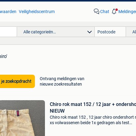
waarden
Veiligheidscentrum
Chat
Meldinge
Alle categorieën…
A
iro'
Ontvang meldingen van
 je zoekopdracht
nieuwe zoekresultaten
Chiro rok maat 152 / 12 jaar + ondershort
NIEUW
Chiro rok maat 152 , 12 jaar chiro ondershort
xs volwassenen beide 1x gedragen als test
absolute nieuwstaat !! Op foto wat grijs maar 
blauw ! Nieuwprijs rok 37 euro , nu 30 euro