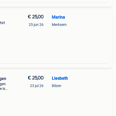
€ 25,00
Marina
hirt
25 jun 26
Merksem
€ 25,00
Liesbeth
agen
agen
23 jul 26
Bilzen
e is
an
as &eu