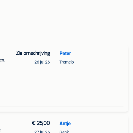
Zie omschrijving
Peter
en.
26 jul 26
Tremelo
€ 25,00
Antje
e
27 jul 26
Genk