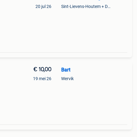
20 jul 26
Sint-Lievens-Houtem + Deel Oombergen
€ 10,00
Bart
19 mei 26
Wervik