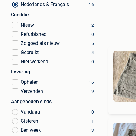
Nederlands & Français
16
Conditie
Nieuw
2
Refurbished
0
Zo goed als nieuw
5
Gebruikt
4
Niet werkend
0
Levering
Ophalen
16
Verzenden
9
Aangeboden sinds
Vandaag
0
Gisteren
1
Een week
3