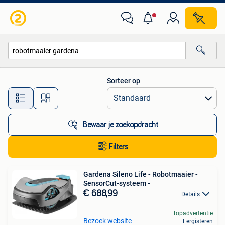
Alle categorieën…
Sorteer op
Alle afstanden…
Bewaar je zoekopdracht
Filters
Gardena Sileno Life - Robotmaaier -
SensorCut-systeem -
€ 688,99
Details
Topadvertentie
Bezoek website
Eergisteren