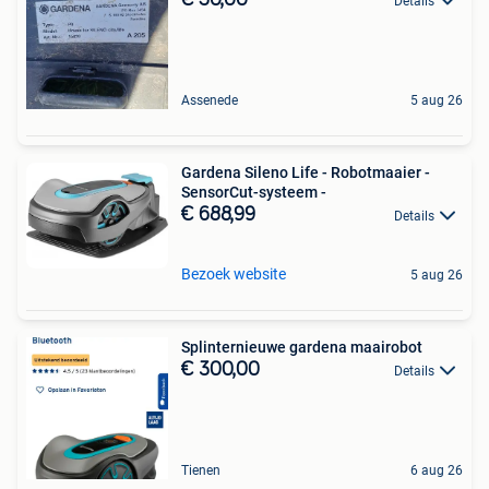
Details
Assenede
5 aug 26
Gardena Sileno Life - Robotmaaier -
SensorCut-systeem -
€ 688,99
Details
Bezoek website
5 aug 26
Splinternieuwe gardena maairobot
€ 300,00
Details
Tienen
6 aug 26