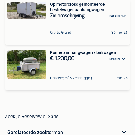
Op motorcross gemonteerde
bestelwagenaanhangwagen
Zie omschrijving
Details
Orp-Le-Grand
30 mei 26
Ruime aanhangwagen / bakwagen
€ 1.200,00
Details
Lissewege ( & Zeebrugge )
3 mei 26
Zoek je Reservewiel Saris
Gerelateerde zoektermen