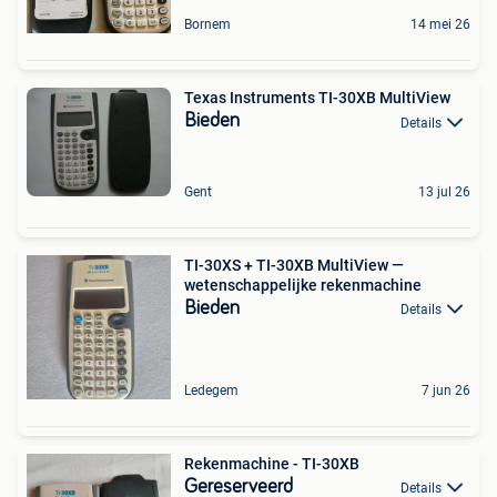
Bornem
14 mei 26
Texas Instruments TI-30XB MultiView
Bieden
Details
Gent
13 jul 26
TI-30XS + TI-30XB MultiView —
wetenschappelijke rekenmachine
Bieden
Details
Ledegem
7 jun 26
Rekenmachine - TI-30XB
Gereserveerd
Details