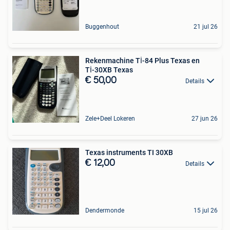
Buggenhout
21 jul 26
Rekenmachine Tİ-84 Plus Texas en
Tİ-30XB Texas
€ 50,00
Details
Zele+Deel Lokeren
27 jun 26
Texas instruments TI 30XB
€ 12,00
Details
Dendermonde
15 jul 26