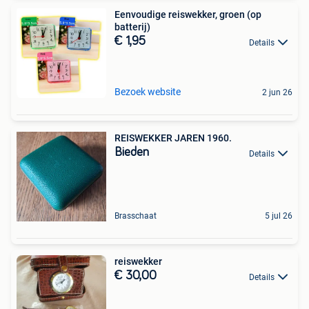
Eenvoudige reiswekker, groen (op
batterij)
€ 1,95
Details
Bezoek website
2 jun 26
REISWEKKER JAREN 1960.
Bieden
Details
Brasschaat
5 jul 26
reiswekker
€ 30,00
Details