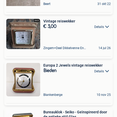
Beert
31 okt 22
Vintage reiswekker
€ 3,00
Details
Zingem+Deel Dikkelvenne En Nederzwalm-Hermelgem
14 jul 26
Europa 2 Jewels vintage reiswekker
Bieden
Details
Blankenberge
10 nov 25
Bureauklok - Seiko - Geïnspireerd door
de antieke stijl Glas