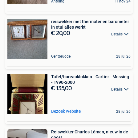
Antoing
11 nov 24
reiswekker met thermoter en barometer
in etui alles werkt
€ 20,00
Details
Gentbrugge
28 jul 26
Tafel/bureauklokken - Cartier - Messing
- 1990-2000
€ 135,00
Details
Bezoek website
28 jul 26
Reiswekker Charles Léman, nieuw in de
doos!