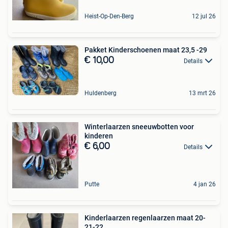
Heist-Op-Den-Berg
12 jul 26
Pakket Kinderschoenen maat 23,5 -29
€ 10,00
Details
Huldenberg
13 mrt 26
Winterlaarzen sneeuwbotten voor
kinderen
€ 6,00
Details
Putte
4 jan 26
Kinderlaarzen regenlaarzen maat 20-
21-22