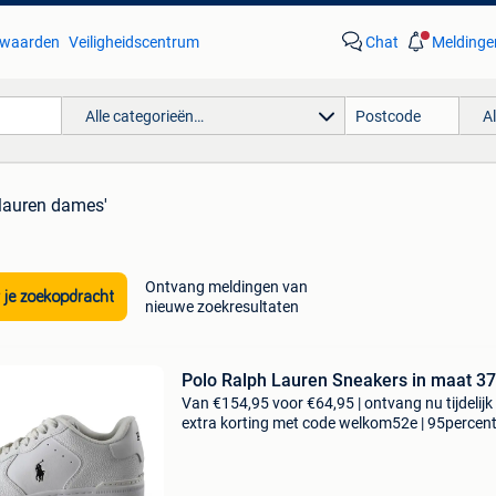
waarden
Veiligheidscentrum
Chat
Meldinge
Alle categorieën…
A
 lauren dames'
Ontvang meldingen van
 je zoekopdracht
nieuwe zoekresultaten
Polo Ralph Lauren Sneakers in maat 37
Van €154,95 voor €64,95 | ontvang nu tijdelijk
extra korting met code welkom52e | 95percen
biedt een prachtige refurbished merkschoene
collectie aan. Achteraf betalen, 9.1 Op basis v