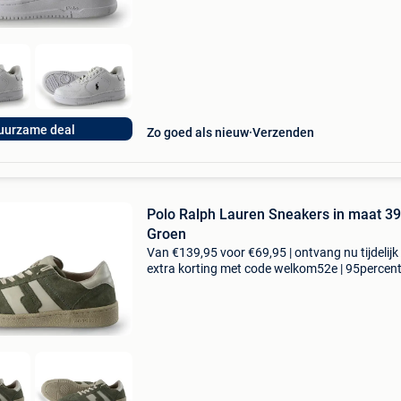
uurzame deal
Zo goed als nieuw
Verzenden
Polo Ralph Lauren Sneakers in maat 39
Groen
Van €139,95 voor €69,95 | ontvang nu tijdelijk
extra korting met code welkom52e | 95percen
biedt een prachtige refurbished merkschoene
collectie aan. Achteraf betalen, 9.1 Op basis v