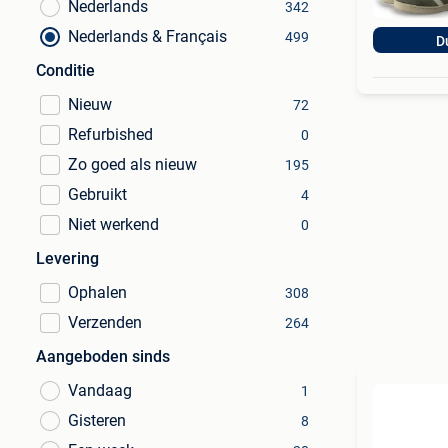
Nederlands
342
Nederlands & Français
499
D
Conditie
Nieuw
72
Refurbished
0
Zo goed als nieuw
195
Gebruikt
4
Niet werkend
0
Levering
Ophalen
308
Verzenden
264
Aangeboden sinds
Vandaag
1
Gisteren
8