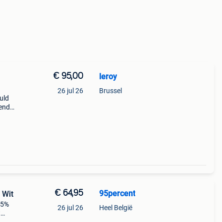
€ 95,00
leroy
n
26 jul 26
Brussel
uld
ender
€ 64,95
95percent
 Wit
 5%
26 jul 26
Heel België
t