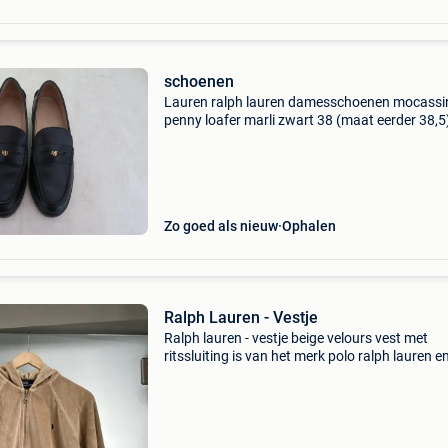
schoenen
Lauren ralph lauren damesschoenen mocassi
penny loafer marli zwart 38 (maat eerder 38,5
bovenmateriaal: leer gevoerd, lederen stiksels,
decoratie, gouden logo onder de riem
amandelvormige neus, hak
Zo goed als nieuw
Ophalen
Ralph Lauren - Vestje
Ralph lauren - vestje beige velours vest met
ritssluiting is van het merk polo ralph lauren en
voorzien van een kenmerkend geborduurd
polospeler-logo op de borst small