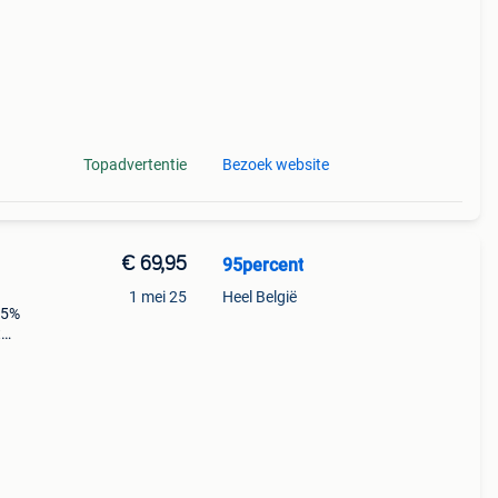
Topadvertentie
Bezoek website
€ 69,95
95percent
1 mei 25
Heel België
 5%
t
n
an