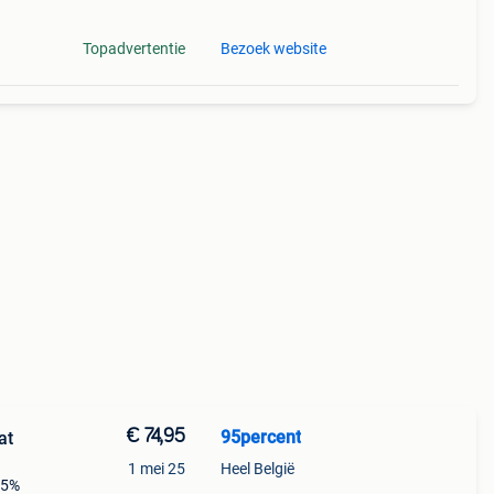
Topadvertentie
Bezoek website
€ 74,95
95percent
at
1 mei 25
Heel België
 5%