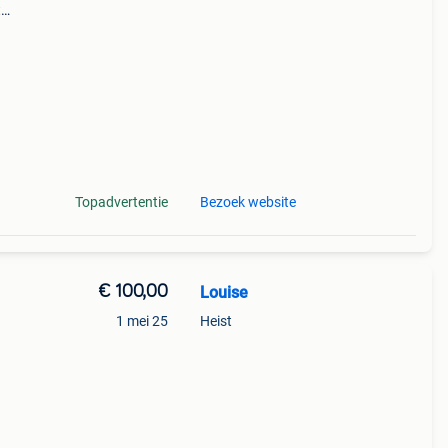
t
n
an
Topadvertentie
Bezoek website
€ 100,00
Louise
1 mei 25
Heist