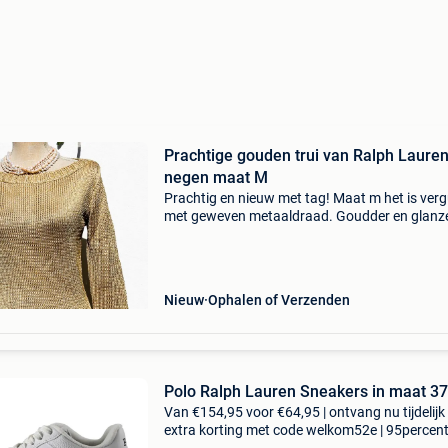
Prachtige gouden trui van Ralph Laure
negen maat M
Prachtig en nieuw met tag! Maat m het is verg
met geweven metaaldraad. Goudder en glanz
dan op de foto&#39;s. Polo ralph lauren
verkoopprijs: €410 afmetingen: schouder tot
schouder: 4
Nieuw
Ophalen of Verzenden
Polo Ralph Lauren Sneakers in maat 37
Van €154,95 voor €64,95 | ontvang nu tijdelijk
extra korting met code welkom52e | 95percen