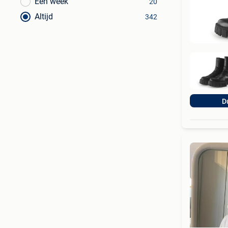
Een week
20
Altijd
342
D