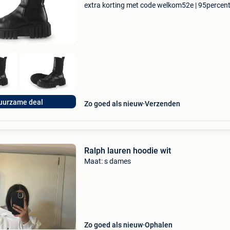
extra korting met code welkom52e | 95percen
biedt een prachtige refurbished merkschoene
collectie aan. Achteraf betalen, 9.1 Op basis v
uurzame deal
Zo goed als nieuw
Verzenden
Ralph lauren hoodie wit
Maat: s dames
Zo goed als nieuw
Ophalen