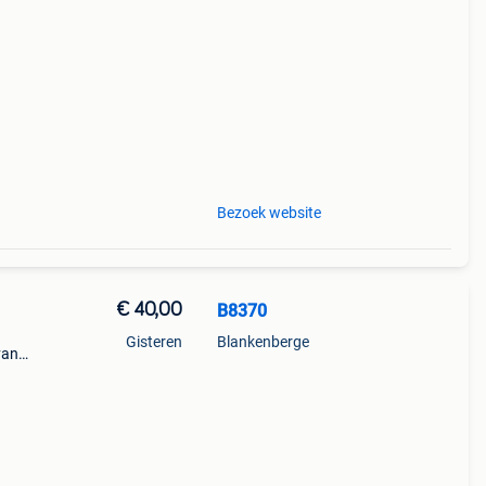
n
an
Bezoek website
€ 40,00
B8370
Gisteren
Blankenberge
vana-