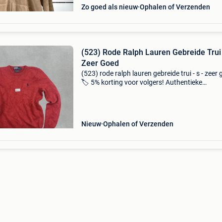
Zo goed als nieuw
Ophalen of Verzenden
(523) Rode Ralph Lauren Gebreide Trui 
Zeer Goed
(523) rode ralph lauren gebreide trui - s - zeer 
🏷️ 5% korting voor volgers! Authentieke
designergebreide trui van ralph lauren in maat 
afmetingen beschikbaar in de foto&#39;s. Con
Nieuw
Ophalen of Verzenden