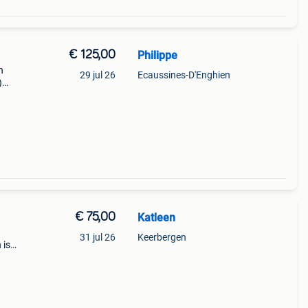
€ 125,00
Philippe
n
29 jul 26
Ecaussines-D'Enghien
)
€ 75,00
Katleen
31 jul 26
Keerbergen
 is