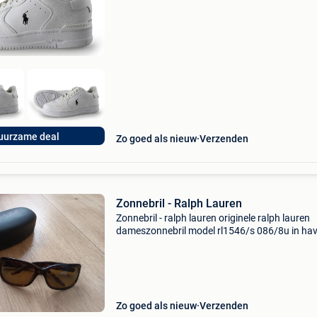
biedt een prachtige refurbished merkschoene
collectie aan. Achteraf betalen, 9.1 Op basis v
uurzame deal
Zo goed als nieuw
Verzenden
Zonnebril - Ralph Lauren
Zonnebril - ralph lauren originele ralph lauren
dameszonnebril model rl1546/s 086/8u in ha
uitvoering met bruine glazen. Verkeert in nette
staat met gebruikssporen maar deze zijn niet
storend. Inc
Zo goed als nieuw
Verzenden