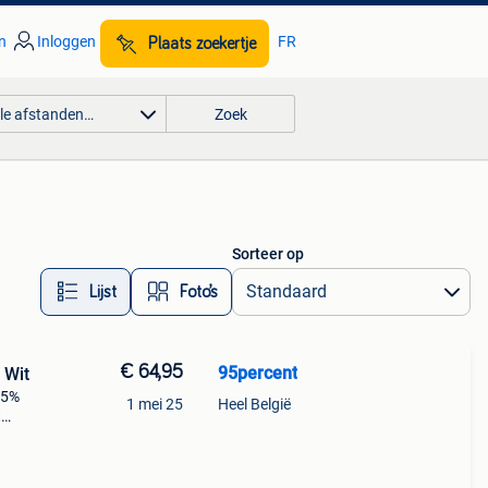
n
Inloggen
FR
Plaats zoekertje
lle afstanden…
Zoek
Sorteer op
Lijst
Foto’s
€ 64,95
95percent
 Wit
 5%
1 mei 25
Heel België
t
n
an