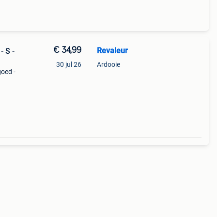
€ 34,99
Revaleur
- S -
30 jul 26
Ardooie
goed -
s,
trole