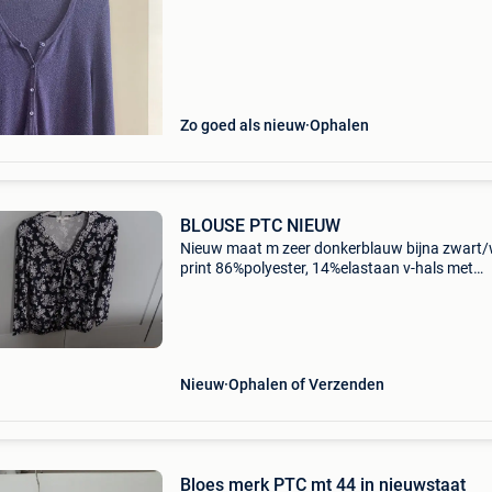
Zo goed als nieuw
Ophalen
BLOUSE PTC NIEUW
Nieuw maat m zeer donkerblauw bijna zwart/
print 86%polyester, 14%elastaan v-hals met
siersteentjes elastische band onderaan licht
gedrapeerd lengte : 60cm, oksel : 45cm
Nieuw
Ophalen of Verzenden
Bloes merk PTC mt 44 in nieuwstaat