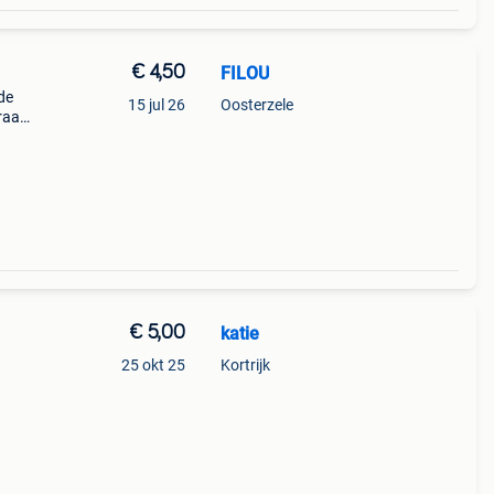
€ 4,50
FILOU
de
15 jul 26
Oosterzele
eraan
€ 5,00
katie
25 okt 25
Kortrijk