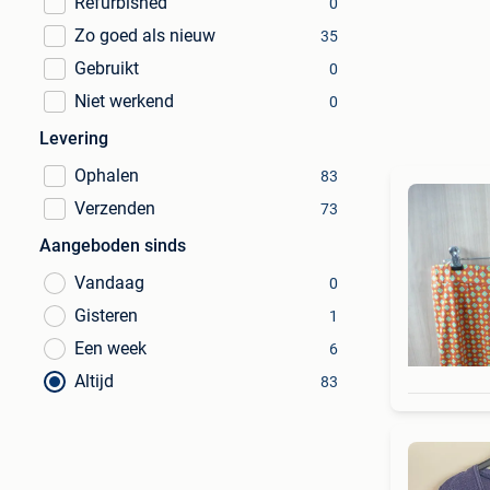
Refurbished
0
Zo goed als nieuw
35
Gebruikt
0
Niet werkend
0
Levering
Ophalen
83
Verzenden
73
Aangeboden sinds
Vandaag
0
Gisteren
1
Een week
6
Altijd
83