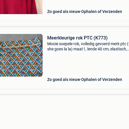
Zo goed als nieuw
Ophalen of Verzenden
Meerkleurige rok PTC (K773)
Mooie soepele rok, volledig gevoerd merk ptc 
she goes la la) maat l , lende 40 cm, elastisch,
lengte 52 cm zo goed als nieuw 93% polyester,
elasthan zoekertje k773
Zo goed als nieuw
Ophalen of Verzenden