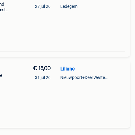
end
27 jul 26
Ledegem
ester
n
€ 16,00
Liliane
te
31 jul 26
Nieuwpoort+Deel Westende
kken