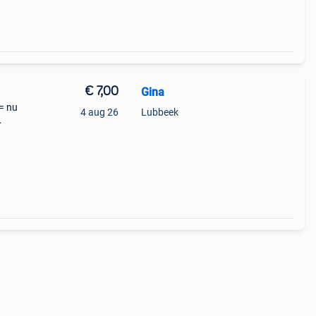
€ 7,00
Gina
(= nu
4 aug 26
Lubbeek
 7 %