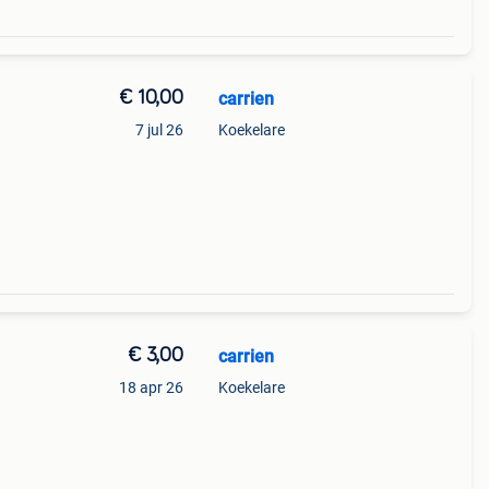
€ 10,00
carrien
7 jul 26
Koekelare
€ 3,00
carrien
18 apr 26
Koekelare