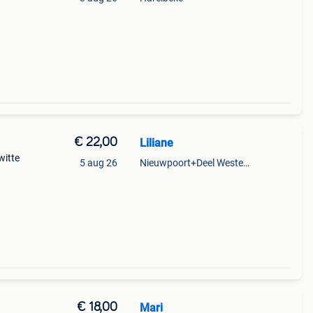
€ 22,00
Liliane
witte
5 aug 26
Nieuwpoort+Deel Westende
€ 18,00
Mari