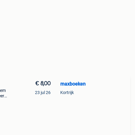
€ 8,00
maxboeken
iem
23 jul 26
Kortrijk
eer