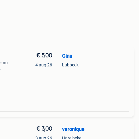
€ 5,00
Gina
(= nu
4 aug 26
Lubbeek
er zo
€ 3,00
veronique
3 aug 26
Harelbeke