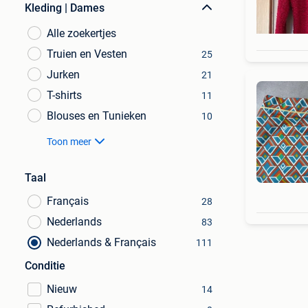
Kleding | Dames
Alle zoekertjes
Truien en Vesten
25
Jurken
21
T-shirts
11
Blouses en Tunieken
10
Toon meer
Taal
Français
28
Nederlands
83
Nederlands & Français
111
Conditie
Nieuw
14