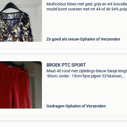
Multicolour bloes met geel, grijs en wit losvall
model komt overeen met mt 44 of 46 94% poly
6% elastaain in nieuwstaat excl verzendkoste
Zo goed als nieuw
Ophalen of Verzenden
BROEK PTC SPORT
Maat 40 rood met zijdelings blauw biesje leng
:90cm, onder : 15cm fijne pijpen 52%katoen,
40%nylo, 8%elastaan, (stretch stof) elastische
tailleband van 38cm, rekt uit tot 42cm 2 zijza
Gedragen
Ophalen of Verzenden