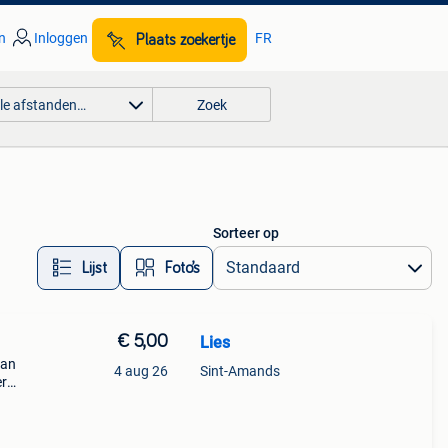
n
Inloggen
FR
Plaats zoekertje
lle afstanden…
Zoek
Sorteer op
Lijst
Foto’s
€ 5,00
Lies
van
4 aug 26
Sint-Amands
er