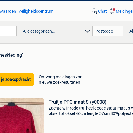
waarden
Veiligheidscentrum
Chat
Meldinge
Alle categorieën…
A
meskleding'
Ontvang meldingen van
 je zoekopdracht
nieuwe zoekresultaten
Truitje PTC maat S (y0008)
Zachte wijnrode trui heel goede staat maat s 
oksel tot oksel 46cm lengte 57cm 80%polyest
20%acryl merk ptc