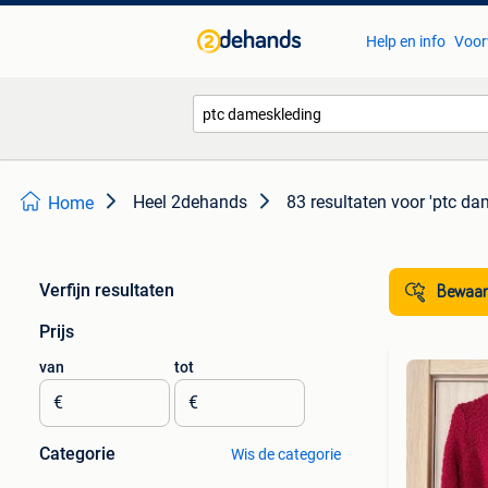
Help en info
Voor
Heel 2dehands
83 resultaten
voor 'ptc da
Home
Verfijn resultaten
Bewaar
Prijs
van
tot
€
€
Categorie
Wis de categorie