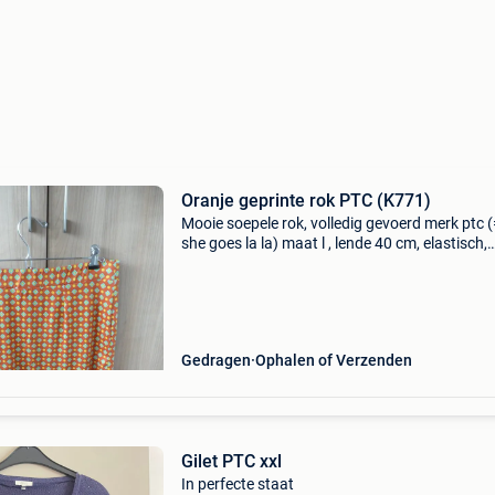
Oranje geprinte rok PTC (K771)
Mooie soepele rok, volledig gevoerd merk ptc 
she goes la la) maat l , lende 40 cm, elastisch,
lengte 52 cm in heel goede staat, alleen beetje
pilling (niet heel goed zichtbaar) 100% polyest
Gedragen
Ophalen of Verzenden
Gilet PTC xxl
In perfecte staat