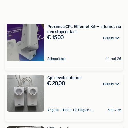
Proximus CPL Ethernet Kit — Internet via
een stopcontact
€ 15,00
Details
Schaarbeek
11 mrt 26
Cpl devolo internet
€ 20,00
Details
Angleur + Partie De Ougree + Partie De Tilff Et De Embourg
5 nov 25