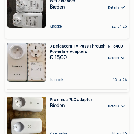
Wifi-extender
Bieden
Details
Knokke
22 jun 26
3 Belgacom TV Pass Through INT6400
Powerline Adapters
€ 15,00
Details
Lubbeek
13 jul 26
Proximus PLC adapter
Bieden
Details
Zuienkerke
18 apr 26