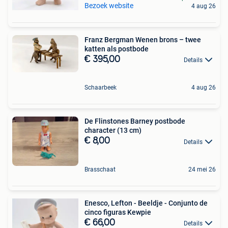
Bezoek website
4 aug 26
Franz Bergman Wenen brons – twee
katten als postbode
€ 395,00
Details
Schaarbeek
4 aug 26
De Flinstones Barney postbode
character (13 cm)
€ 8,00
Details
Brasschaat
24 mei 26
Enesco, Lefton - Beeldje - Conjunto de
cinco figuras Kewpie
€ 66,00
Details