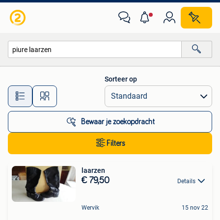
Alle categorieën…
Sorteer op
Alle afstanden…
Bewaar je zoekopdracht
Filters
laarzen
€ 79,50
Details
Wervik
15 nov 22