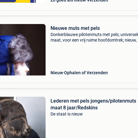
Zo goed als nieuw
Verzenden
Nieuwe muts met pels
Donkerblauwe pilotenmuts met pels; universel
maat, voor een vrij ruime hoofdomtrek; nieuw,
gedragen. Bekijk ook eens mijn andere zoekert
Nieuw
Ophalen of Verzenden
Lederen met pels jongens/pilotenmuts
maat 8 jaar/Redskins
De staat is nieuw