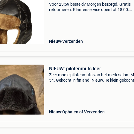
Voor 23:59 besteld? Morgen bezorgd. Gratis
retourneren. Klantenservice open tot 18:00.
Achteraf betalen. 30.000 Beoordelingen.
Verpakkingsinhoud: pilotenmuts met bont aant
stuk maat: volwassenen
Nieuw
Verzenden
NIEUW: pilotenmuts leer
Zeer mooie pilotenmuts van het merk salon. 
54. Gekocht in finland. Nieuw. Te klein gekocht
Leder. - Ontworpen voor uitdagende
weersomstandigheden. - Windproof - duurza
materialen - comfortabel
Nieuw
Ophalen of Verzenden