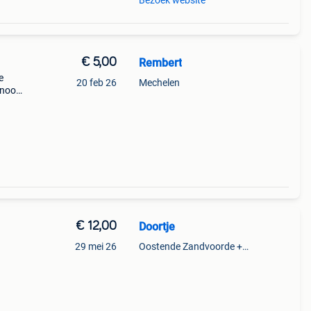
Bezoek website
€ 5,00
Rembert
e
20 feb 26
Mechelen
 nooit
jes
€ 12,00
Doortje
29 mei 26
Oostende Zandvoorde +Oostende