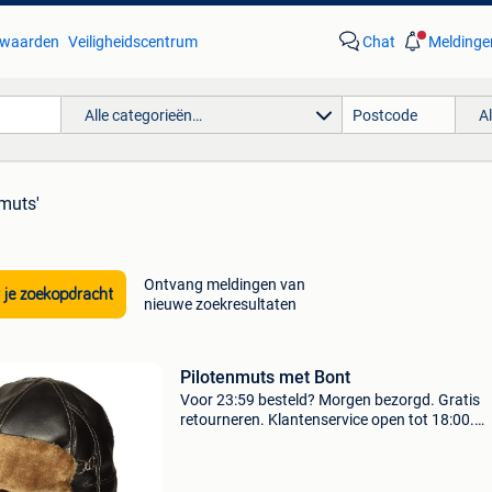
waarden
Veiligheidscentrum
Chat
Meldinge
Alle categorieën…
A
nmuts'
Ontvang meldingen van
 je zoekopdracht
nieuwe zoekresultaten
Pilotenmuts met Bont
Voor 23:59 besteld? Morgen bezorgd. Gratis
retourneren. Klantenservice open tot 18:00.
Achteraf betalen. 30.000 Beoordelingen.
Verpakkingsinhoud: pilotenmuts met bont aant
stuk maat: volwassenen