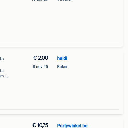
€ 2,00
heidi
ts
8 nov 25
Balen
ts
cm in
en
€ 10,75
Partywinkel.be