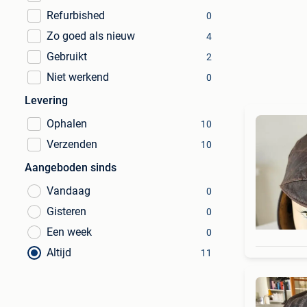
Refurbished
0
Zo goed als nieuw
4
Gebruikt
2
Niet werkend
0
Levering
Ophalen
10
Verzenden
10
Aangeboden sinds
Vandaag
0
Gisteren
0
Een week
0
Altijd
11