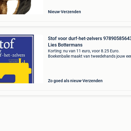
Nieuw
Verzenden
Stof voor durf-het-zelvers 9789058564
Lies Bottermans
Korting: nu van 11 euro, voor 8.25 Euro.
Boekenbalie maakt van tweedehands jouw ee
keuze. Met een trustscore van 4,8 (excellent) 
dagen retour garantie maken we dat iedere d
waar. Bestel di
Zo goed als nieuw
Verzenden