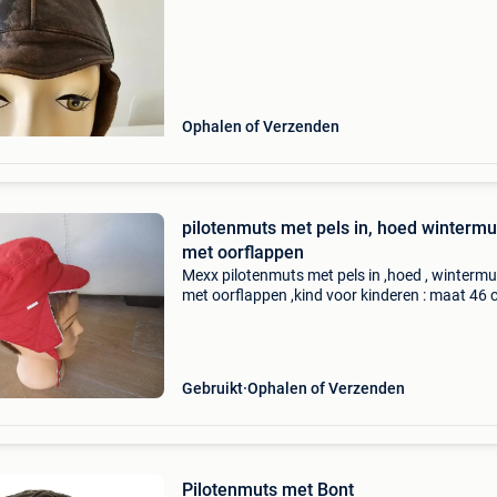
Ophalen of Verzenden
pilotenmuts met pels in, hoed wintermu
met oorflappen
Mexx pilotenmuts met pels in ,hoed , wintermu
met oorflappen ,kind voor kinderen : maat 46 
prima staat bekijk de meerdere foto’s bij de
advertentie bekijk ook mijn andere aanbieding
zelf op
Gebruikt
Ophalen of Verzenden
Pilotenmuts met Bont