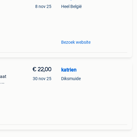
8 nov 25
Heel België
al: 1
Bezoek website
€ 22,00
katrien
Maat
30 nov 25
Diksmuide
.
me