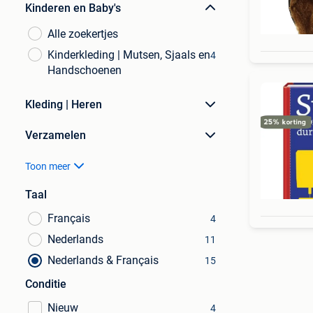
Kinderen en Baby's
Alle zoekertjes
Kinderkleding | Mutsen, Sjaals en
4
Handschoenen
Kleding | Heren
Verzamelen
Toon meer
Taal
Français
4
Nederlands
11
Nederlands & Français
15
Conditie
Nieuw
4