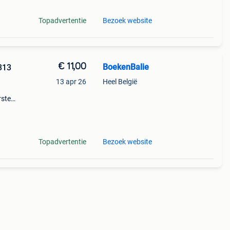
Topadvertentie
Bezoek website
€ 11,00
BoekenBalie
313
13 apr 26
Heel België
rste
en 30
ag
Topadvertentie
Bezoek website