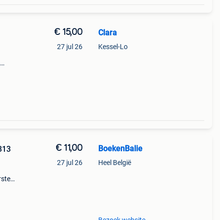
€ 15,00
Clara
27 jul 26
Kessel-Lo
e •
e
€ 11,00
BoekenBalie
313
27 jul 26
Heel België
rste
en 30
ag