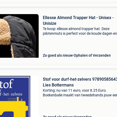
Ellesse Almond Trapper Hat - Unisex -
Unisize
Te koop: ellesse almond trapper hat. Deze
pilotenmuts is perfect voor de koude dagen en
heeft een comfortabele pasvorm. • Merk: elless
model: almond trapper hat • maat: unisize (on
size) • doelgro
Zo goed als nieuw
Ophalen of Verzenden
Stof voor durf-het-zelvers 9789058564
Lies Bottermans
Korting: nu van 11 euro, voor 8.25 Euro.
Boekenbalie maakt van tweedehands jouw ee
keuze. Met een trustscore van 4,8 (excellent) 
dagen retour garantie maken we dat iedere d
waar. Bestel di