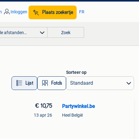
n
Inloggen
FR
Plaats zoekertje
lle afstanden…
Zoek
Sorteer op
Lijst
Foto’s
€ 10,75
Partywinkel.be
13 apr 26
Heel België
al: 1