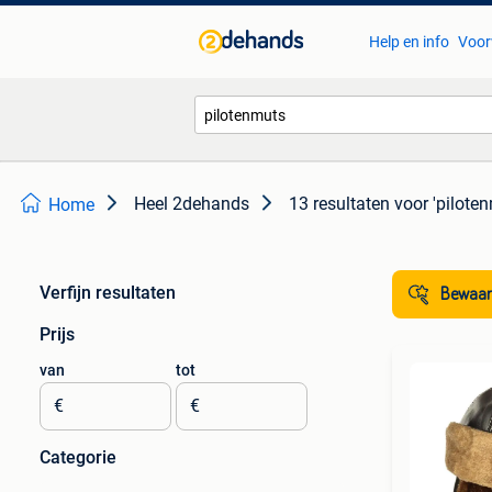
Help en info
Voor
Heel 2dehands
13 resultaten
voor 'pilote
Home
Verfijn resultaten
Bewaar
Prijs
van
tot
€
€
Categorie