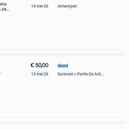
xtra
14 mei 26
Antwerpen
 ziet
€ 50,00
domi
e
13 mei 26
Sorinnes + Partie De Achene