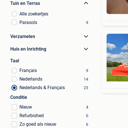
Tuin en Terras
Alle zoekertjes
Parasols
9
Verzamelen
Huis en Inrichting
Taal
Français
9
Nederlands
14
Nederlands & Français
23
Conditie
Nieuw
4
Refurbished
0
Zo goed als nieuw
6