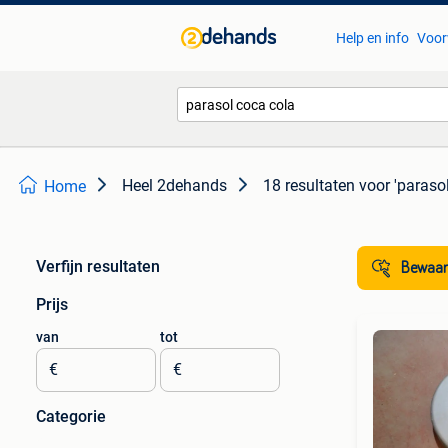
Help en info
Voor
Heel 2dehands
18 resultaten
voor 'paraso
Home
Verfijn resultaten
Bewaar
Prijs
van
tot
€
€
Categorie