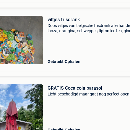
viltjes frisdrank
Doos viltjes van belgische frisdrank allerhande
looza, orangina, schweppes, lipton ice tea, ginn
canada dry, oassis, chaudfontaine, coca cola,
fanta, pepsi, parasol, almdutler, perrier,....
Gebruikt
Ophalen
GRATIS Coca cola parasol
Licht beschadigd maar gaat nog perfect open