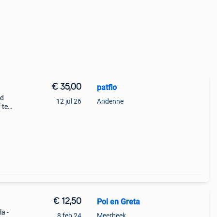
€ 35,00
patflo
fd
12 jul 26
Andenne
 te
€ 12,50
Pol en Greta
a -
8 feb 24
Meerbeek