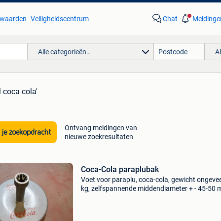
waarden
Veiligheidscentrum
Chat
Meldinge
Alle categorieën…
A
l coca cola'
Ontvang meldingen van
 je zoekopdracht
nieuwe zoekresultaten
Coca-Cola paraplubak
Voet voor paraplu, coca-cola, gewicht ongeve
kg, zelfspannende middendiameter + - 45-50