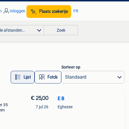
n
Inloggen
FR
Plaats zoekertje
lle afstanden…
Zoek
Sorteer op
Lijst
Foto’s
€ 25,00
E B
er 35
7 jul 26
Eghezee
 mm