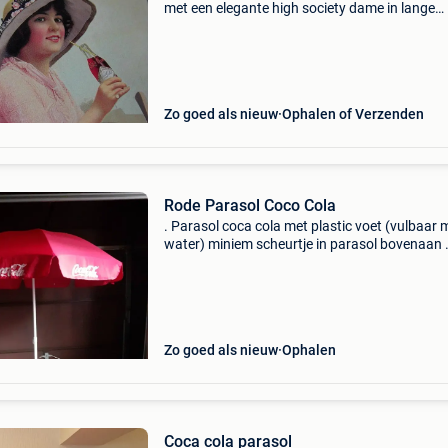
met een elegante high society dame in lange
oudroze jurk - zo weggelopen uit de dandy jar
&#39;30 met haar bloemenhoed - in amazone
leunend tege
Zo goed als nieuw
Ophalen of Verzenden
Rode Parasol Coco Cola
. Parasol coca cola met plastic voet (vulbaar 
water) miniem scheurtje in parasol bovenaan 
Zo goed als nieuw
Ophalen
Coca cola parasol