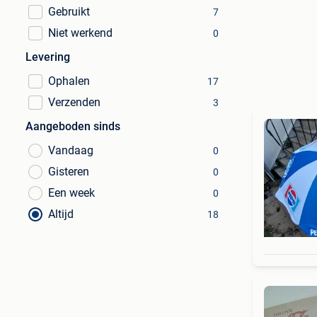
Gebruikt
7
Niet werkend
0
Levering
Ophalen
17
Verzenden
3
Aangeboden sinds
Vandaag
0
Gisteren
0
Een week
0
Altijd
18