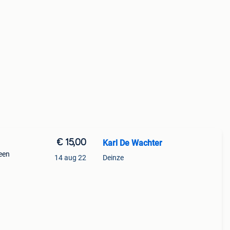
€ 15,00
Karl De Wachter
geen
14 aug 22
Deinze