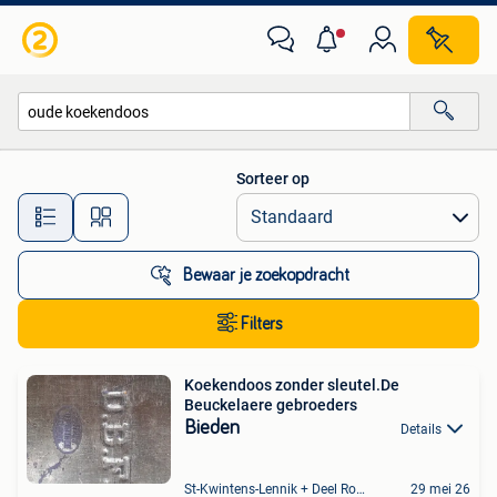
Alle categorieën…
Sorteer op
Alle afstanden…
Bewaar je zoekopdracht
Filters
Koekendoos zonder sleutel.De
Beuckelaere gebroeders
Bieden
Details
St-Kwintens-Lennik + Deel Roosdaal
29 mei 26