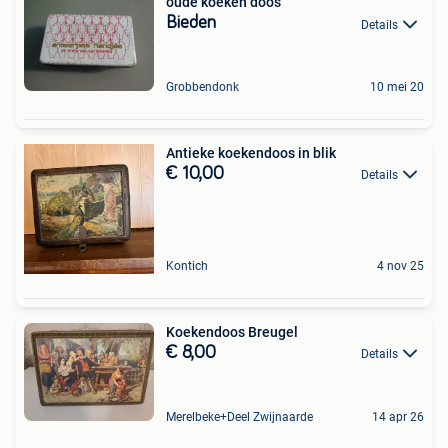
oude koeken doos
Bieden
Details
Grobbendonk
10 mei 20
Antieke koekendoos in blik
€ 10,00
Details
Kontich
4 nov 25
Koekendoos Breugel
€ 8,00
Details
Merelbeke+Deel Zwijnaarde
14 apr 26