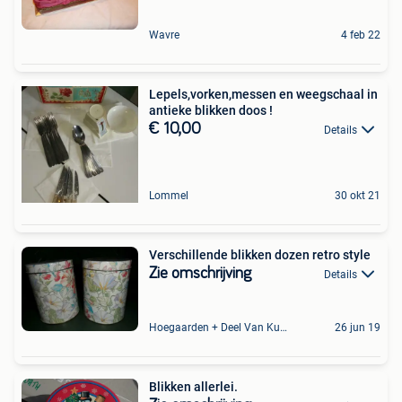
Wavre
4 feb 22
Lepels,vorken,messen en weegschaal in
antieke blikken doos !
€ 10,00
Details
Lommel
30 okt 21
Verschillende blikken dozen retro style
Zie omschrijving
Details
Hoegaarden + Deel Van Kumtich + Deel Van Tienen
26 jun 19
Blikken allerlei.