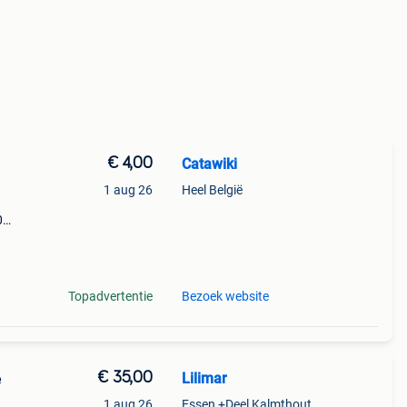
€ 4,00
Catawiki
1 aug 26
Heel België
0
9%
Topadvertentie
Bezoek website
€ 35,00
Lilimar
e
.
1 aug 26
Essen +Deel Kalmthout