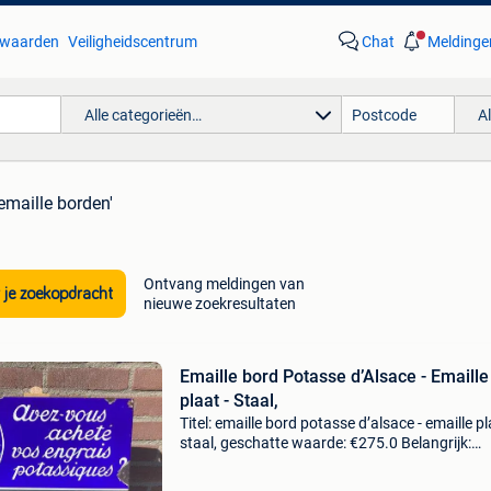
waarden
Veiligheidscentrum
Chat
Meldinge
Alle categorieën…
A
emaille borden'
Ontvang meldingen van
 je zoekopdracht
nieuwe zoekresultaten
Emaille bord Potasse d’Alsace - Emaille
plaat - Staal,
Titel: emaille bord potasse d’alsace - emaille pl
staal, geschatte waarde: €275.0 Belangrijk:
winnende biedingen zijn exclusief 9%
koperbescherming + €3 prachtig vintage email