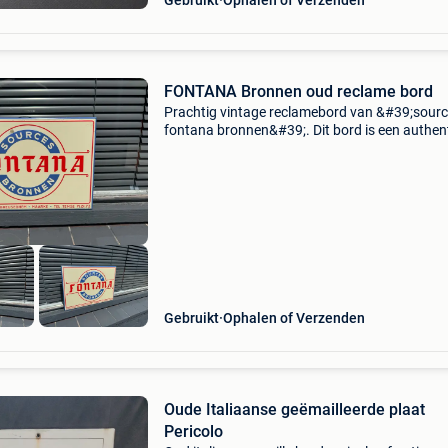
Gebruikt
Ophalen of Verzenden
FONTANA Bronnen oud reclame bord
Prachtig vintage reclamebord van &#39;sour
fontana bronnen&#39;. Dit bord is een authen
stukje geschiedenis, geproduceerd door goos
van breuseghem in marke, met een
telefoonnummer u
Gebruikt
Ophalen of Verzenden
Oude Italiaanse geëmailleerde plaat
Pericolo