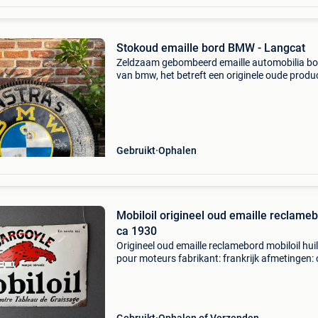
Stokoud emaille bord BMW - Langcat
Zeldzaam gebombeerd emaille automobilia bo
van bmw, het betreft een originele oude produ
van langcat bussum. Alle originele ophangoor
aanwezig, vastgemaakt in oude tractorband, 
foto’s. U
Gebruikt
Ophalen
Mobiloil origineel oud emaille reclame
ca 1930
Origineel oud emaille reclamebord mobiloil hui
pour moteurs fabrikant: frankrijk afmetingen: 
60 x 40 cm leeftijd c.a.: 1930-1935 Bol bord ki
eens bij mijn andere advertenties de foto’s zi