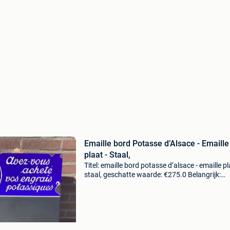
Emaille bord Potasse d’Alsace - Emaille
plaat - Staal,
Titel: emaille bord potasse d’alsace - emaille pl
staal, geschatte waarde: €275.0 Belangrijk:
winnende biedingen zijn exclusief 9%
koperbescherming + €3 prachtig vintage email
reclame