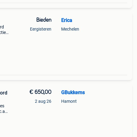
Bieden
Erica
rd
Eergisteren
Mechelen
ctie
tjes
zie
€ 650,00
GBukkems
bord
2 aug 26
Hamont
les
c.a
jk ook