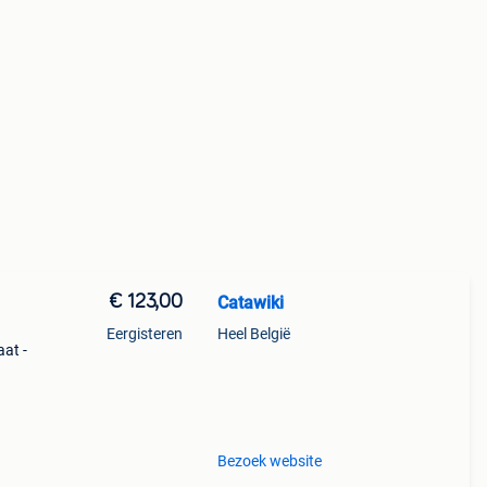
€ 123,00
Catawiki
Eergisteren
Heel België
aat -
le
Bezoek website