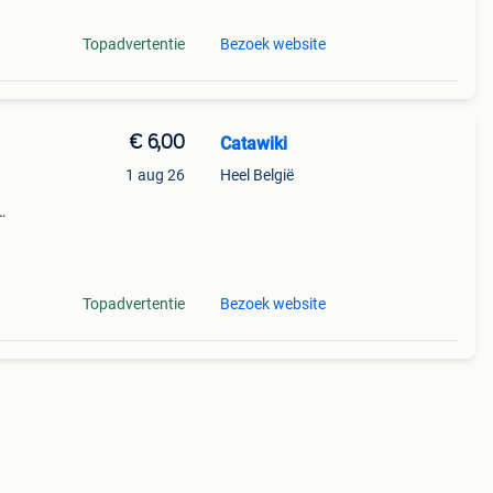
Topadvertentie
Bezoek website
€ 6,00
Catawiki
1 aug 26
Heel België
9%
Topadvertentie
Bezoek website