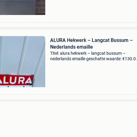
reclame
ALURA Hekwerk – Langcat Bussum –
Nederlands emaille
Titel: alura hekwerk – langcat bussum –
nederlands emaille geschatte waarde: €130.0
Belangrijk: winnende biedingen zijn exclusief 
koperbescherming + €3 fraai en karakteristiek
nederlands