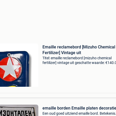
Emaille reclamebord [Mizuho Chemical
Fertilizer] Vintage uit
Titel: emaille reclamebord [mizuho chemical
fertilizer] vintage uit geschatte waarde: €140.
Belangrijk: winnende biedingen zijn exclusief 
koperbescherming + €3 showa enamel-sign
“mizuho
emaille borden Emaille platen decorati
Een oud goed uitziend emaille bord. Betekenis