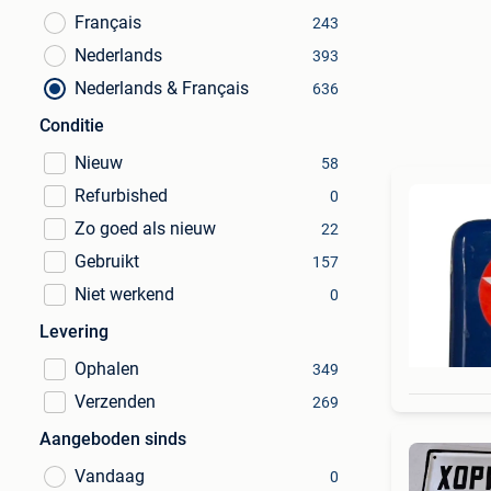
Français
243
Nederlands
393
Nederlands & Français
636
Conditie
Nieuw
58
Refurbished
0
Zo goed als nieuw
22
Gebruikt
157
Niet werkend
0
Levering
Ophalen
349
Verzenden
269
Aangeboden sinds
Vandaag
0