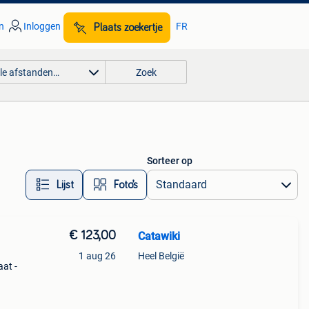
n
Inloggen
FR
Plaats zoekertje
lle afstanden…
Zoek
Sorteer op
Lijst
Foto’s
€ 123,00
Catawiki
1 aug 26
Heel België
aat -
le