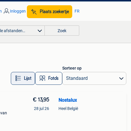
n
Inloggen
FR
Plaats zoekertje
lle afstanden…
Zoek
Sorteer op
Lijst
Foto’s
€ 13,95
Nostalux
28 jul 26
Heel België
 van