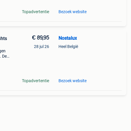
Topadvertentie
Bezoek website
€ 89,95
Nostalux
chts
28 jul 26
Heel België
ngen
. De
mp
e ru
Topadvertentie
Bezoek website