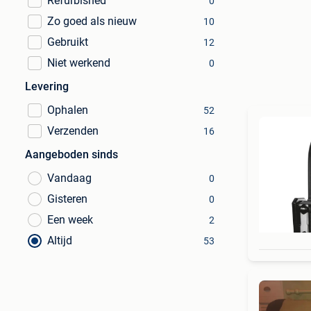
Refurbished
0
Zo goed als nieuw
10
Gebruikt
12
Niet werkend
0
Levering
Ophalen
52
Verzenden
16
Aangeboden sinds
Vandaag
0
Gisteren
0
Een week
2
Altijd
53