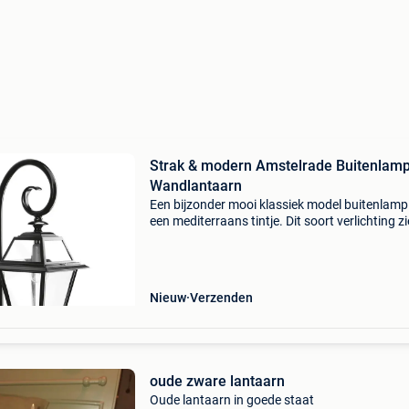
Strak & modern Amstelrade Buitenlam
Wandlantaarn
Een bijzonder mooi klassiek model buitenlam
een mediterraans tintje. Dit soort verlichting zi
veel in de oude franse en italiaanse steden. De
amstelrade is handvervaardigd, hierdoor kunn
Nieuw
Verzenden
oude zware lantaarn
Oude lantaarn in goede staat