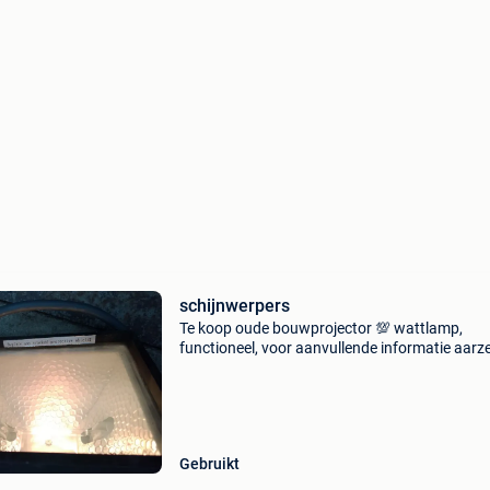
schijnwerpers
Te koop oude bouwprojector 💯 wattlamp,
functioneel, voor aanvullende informatie aarze
om contact met ons op te nemen zolang de
aankondiging op de site staat, dit is omdat he
object nog beschik
Gebruikt