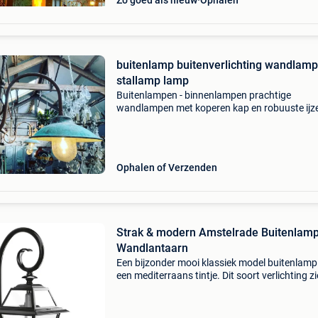
Zo goed als nieuw
Ophalen
buitenlamp buitenverlichting wandlamp
stallamp lamp
Buitenlampen - binnenlampen prachtige
wandlampen met koperen kap en robuuste ijz
armatuur die past in ieder interieur / exterieur
glazen kelk - nieuwe bedrading - koperen fitti
porselein wat
Ophalen of Verzenden
Strak & modern Amstelrade Buitenlam
Wandlantaarn
Een bijzonder mooi klassiek model buitenlam
een mediterraans tintje. Dit soort verlichting zi
veel in de oude franse en italiaanse steden. De
amstelrade is handvervaardigd, hierdoor kunn