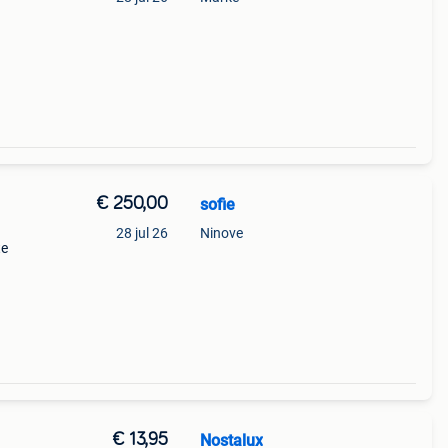
€ 250,00
sofie
28 jul 26
Ninove
te
€ 13,95
Nostalux