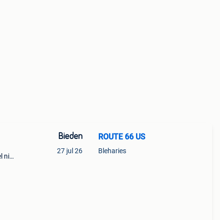
Bieden
ROUTE 66 US
27 jul 26
Bleharies
l niet
t