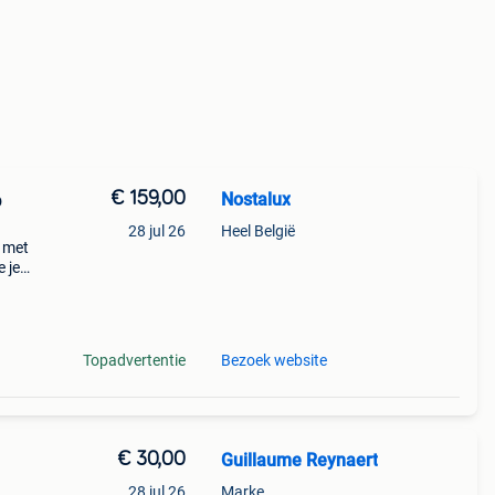
€ 159,00
Nostalux
p
28 jul 26
Heel België
p met
e je
en er
Topadvertentie
Bezoek website
€ 30,00
Guillaume Reynaert
28 jul 26
Marke