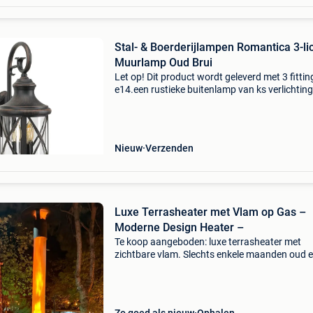
Stal- & Boerderijlampen Romantica 3-li
Muurlamp Oud Brui
Let op! Dit product wordt geleverd met 3 fitti
e14.een rustieke buitenlamp van ks verlichting
romantica, de naam zegt het al deze buitenla
geeft sfeer met een hoofdletter s. Een prachtig
Nieuw
Verzenden
Luxe Terrasheater met Vlam op Gas –
Moderne Design Heater –
Te koop aangeboden: luxe terrasheater met
zichtbare vlam. Slechts enkele maanden oud e
uitstekende, bijna nieuwstaat. Deze stijlvolle
terrasheater zorgt niet alleen voor aangenam
warmte, maar cre