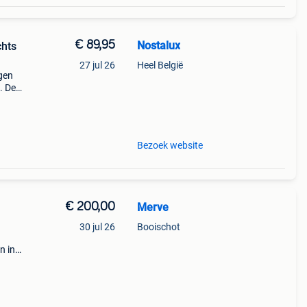
€ 89,95
Nostalux
chts
27 jul 26
Heel België
ngen
. De
mp
e ru
Bezoek website
€ 200,00
Merve
30 jul 26
Booischot
n in
e