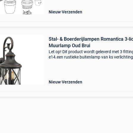
milimeter.de fitting bes
Nieuw
Verzenden
Stal- & Boerderijlampen Romantica 3-li
Muurlamp Oud Brui
Let op! Dit product wordt geleverd met 3 fitti
e14.een rustieke buitenlamp van ks verlichting
romantica, de naam zegt het al deze buitenla
geeft sfeer met een hoofdletter s. Een prachtig
Nieuw
Verzenden