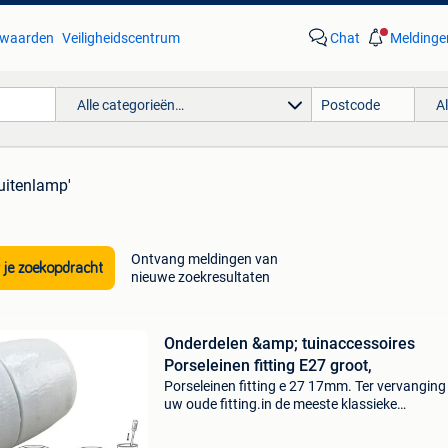
waarden
Veiligheidscentrum
Chat
Meldinge
Alle categorieën…
A
uitenlamp'
Ontvang meldingen van
 je zoekopdracht
nieuwe zoekresultaten
Onderdelen &amp; tuinaccessoires
Porseleinen fitting E27 groot,
Porseleinen fitting e 27 17mm. Ter vervanging
uw oude fitting.in de meeste klassieke
buitenlampen wordt gewerkt met een grote
porseleinen fitting met een schroefgat van 17