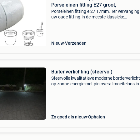
Porseleinen fitting E27 groot,
Porseleinen fitting e 27 17mm. Ter vervanging
uw oude fitting.in de meeste klassieke
buitenlampen wordt gewerkt met een grote
porseleinen fitting met een schroefgat van 17
milimeter.de fitting bes
Nieuw
Verzenden
Buitenverlichting (sfeervol)
Sfeervolle kwalitatieve moderne borderverlich
op zonne-energie met pin overal moeiteloos in
grond te steken ( kan met drukknop ook word
gedoofd) - 7 stuks nog geen jaar oud wegens
vertrek app
Zo goed als nieuw
Ophalen