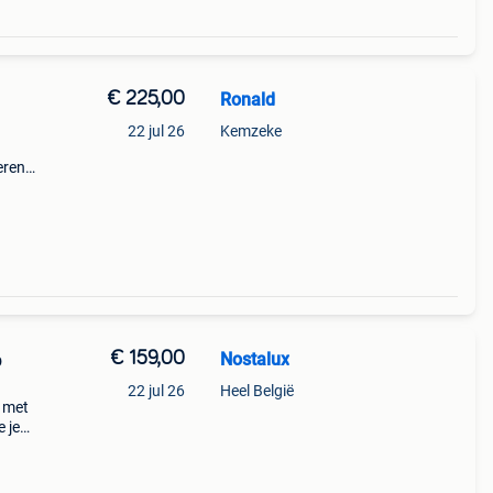
€ 225,00
Ronald
22 jul 26
Kemzeke
eren
ng met
€ 159,00
Nostalux
p
22 jul 26
Heel België
p met
e je
en er