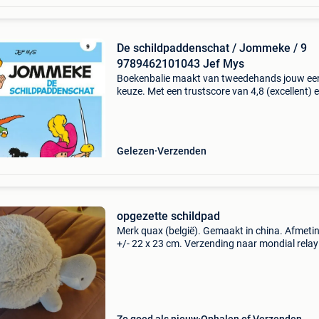
De schildpaddenschat / Jommeke / 9
9789462101043 Jef Mys
Boekenbalie maakt van tweedehands jouw ee
keuze. Met een trustscore van 4,8 (excellent) 
dagen retour garantie maken we dat iedere d
waar. Bestel direct op onze website! Titel: de
schildpad
Gelezen
Verzenden
opgezette schildpad
Merk quax (belgië). Gemaakt in china. Afmeti
+/- 22 x 23 cm. Verzending naar mondial relay
estafettepunt € 4,25