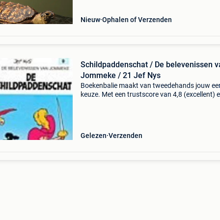
Wij vinden
Nieuw
Ophalen of Verzenden
Schildpaddenschat / De belevenissen v
Jommeke / 21 Jef Nys
Boekenbalie maakt van tweedehands jouw ee
keuze. Met een trustscore van 4,8 (excellent) 
dagen retour garantie maken we dat iedere d
waar. Bestel direct op onze website! Titel:
schildpadden
Gelezen
Verzenden