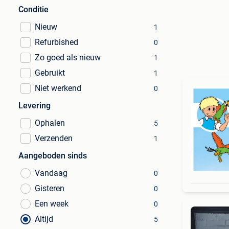
Conditie
Nieuw
1
Refurbished
0
Zo goed als nieuw
1
Gebruikt
1
Niet werkend
0
Levering
Ophalen
5
Verzenden
1
Aangeboden sinds
Vandaag
0
Gisteren
0
Een week
0
Altijd
5