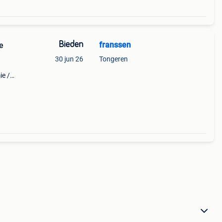
Bieden
franssen
e
30 jun 26
Tongeren
ie /
een
nvraa