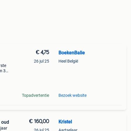
€ 4,75
BoekenBalie
26 jul 25
Heel België
rste
en 30
ag
Topadvertentie
Bezoek website
€ 160,00
Kristel
r oud
jaar
26 jul 25
Aartselaar