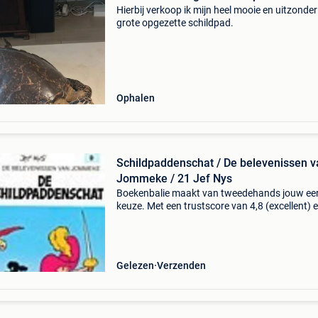
Hierbij verkoop ik mijn heel mooie en uitzonderl
grote opgezette schildpad.
Ophalen
Schildpaddenschat / De belevenissen v
Jommeke / 21 Jef Nys
Boekenbalie maakt van tweedehands jouw ee
keuze. Met een trustscore van 4,8 (excellent) 
dagen retour garantie maken we dat iedere d
waar. Bestel direct op onze website! Titel:
schildpadden
Gelezen
Verzenden