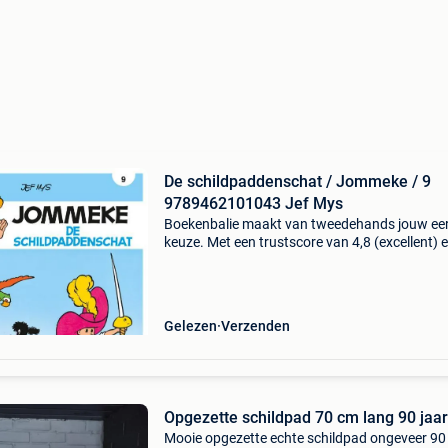
De schildpaddenschat / Jommeke / 9
9789462101043 Jef Mys
Boekenbalie maakt van tweedehands jouw ee
keuze. Met een trustscore van 4,8 (excellent) 
dagen retour garantie maken we dat iedere d
waar. Bestel direct op onze website! Titel: de
schildpad
Gelezen
Verzenden
Opgezette schildpad 70 cm lang 90 jaa
Mooie opgezette echte schildpad ongeveer 90 