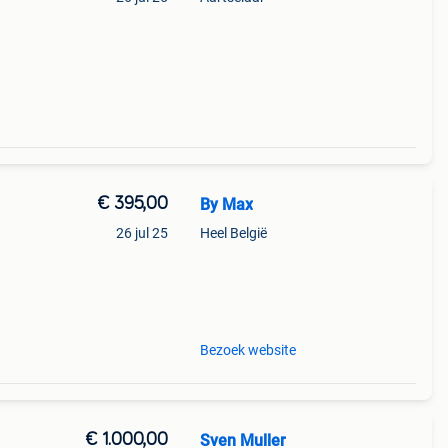
€ 395,00
By Max
26 jul 25
Heel België
ust
aten.
Bezoek website
€ 1.000,00
Sven Muller