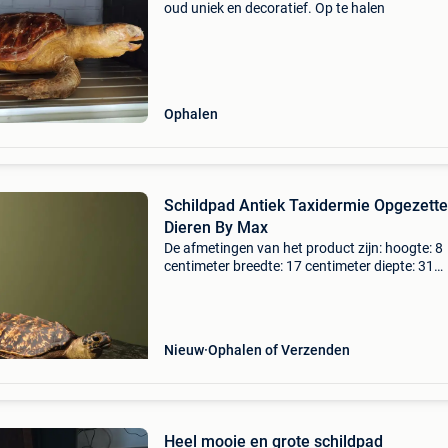
oud uniek en decoratief. Op te halen
Ophalen
Schildpad Antiek Taxidermie Opgezette
Dieren By Max
De afmetingen van het product zijn: hoogte: 8
centimeter breedte: 17 centimeter diepte: 31
centimeter by max - interieur en decoratie foc
zich op hoogwaardige dierenhuiden en prepar
Wij vinden
Nieuw
Ophalen of Verzenden
Heel mooie en grote schildpad