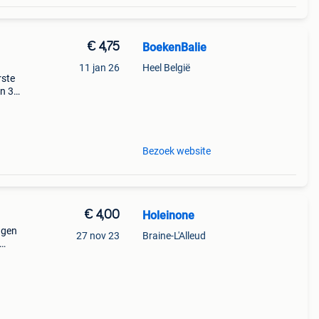
€ 4,75
BoekenBalie
11 jan 26
Heel België
rste
en 30
ag
Bezoek website
€ 4,00
Holeinone
ngen
27 nov 23
Braine-L'Alleud