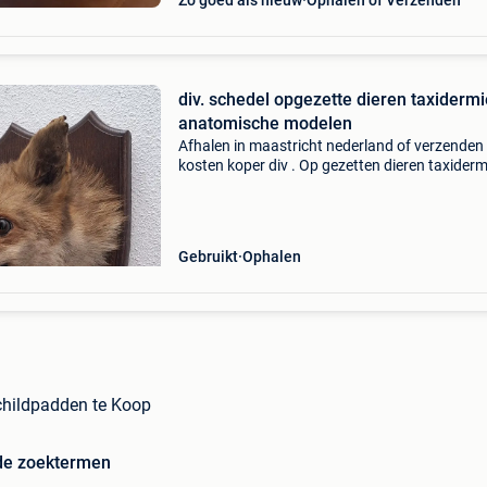
Zo goed als nieuw
Ophalen of Verzenden
div. schedel opgezette dieren taxidermi
anatomische modelen
Afhalen in maastricht nederland of verzenden
kosten koper div . Op gezetten dieren taxiderm
taxidermy paardekop schedel paard € 125 all
ophalen! Prijs overige bij advertentie of op aa
Gebruikt
Ophalen
childpadden te Koop
de zoektermen