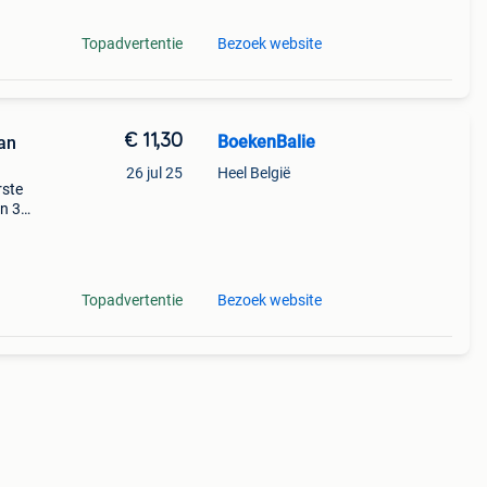
Topadvertentie
Bezoek website
€ 11,30
BoekenBalie
an
26 jul 25
Heel België
rste
en 30
ag
Topadvertentie
Bezoek website