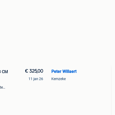
€ 325,00
Peter Willaert
73 CM
11 jan 26
Kemzeke
te
e
een