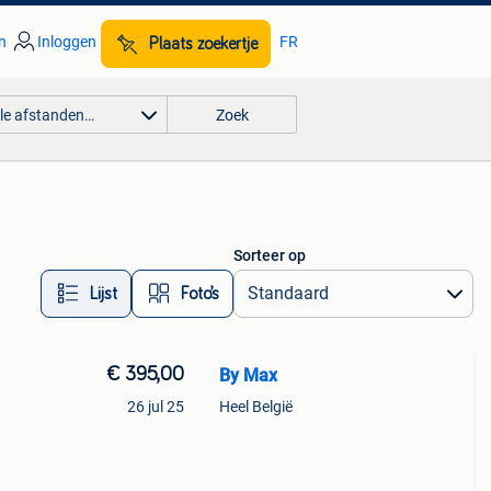
n
Inloggen
FR
Plaats zoekertje
lle afstanden…
Zoek
Sorteer op
Lijst
Foto’s
€ 395,00
By Max
26 jul 25
Heel België
ust
aten.