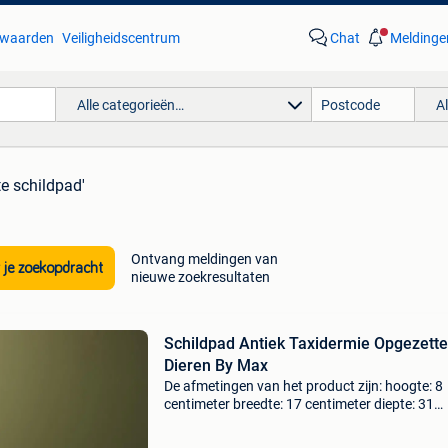
waarden
Veiligheidscentrum
Chat
Meldinge
Alle categorieën…
A
te schildpad'
Ontvang meldingen van
 je zoekopdracht
nieuwe zoekresultaten
Schildpad Antiek Taxidermie Opgezette
Dieren By Max
De afmetingen van het product zijn: hoogte: 8
centimeter breedte: 17 centimeter diepte: 31
centimeter by max - interieur en decoratie foc
zich op hoogwaardige dierenhuiden en prepar