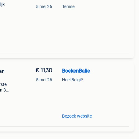
ijk
5 mei 26
Temse
€ 11,30
BoekenBalie
an
5 mei 26
Heel België
rste
en 30
ag
Bezoek website