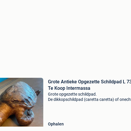
Grote Antieke Opgezette Schildpad L 
Te Koop Intermassa
Grote opgezette schildpad.
De dikkopschildpad (caretta caretta) of onech
karetschildpad is een schildpaddensoort uit d
familie zeeschildpadden (cheloniidae). Het is 
van de grootste soorten zees
Ophalen