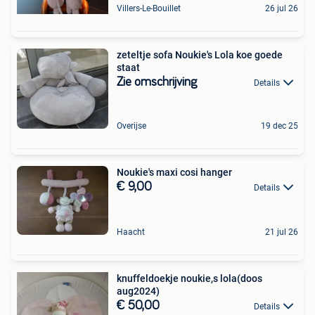
Villers-Le-Bouillet
26 jul 26
zeteltje sofa Noukie's Lola koe goede
staat
Zie omschrijving
Details
Overijse
19 dec 25
Noukie's maxi cosi hanger
€ 9,00
Details
Haacht
21 jul 26
knuffeldoekje noukie,s lola(doos
aug2024)
€ 50,00
Details