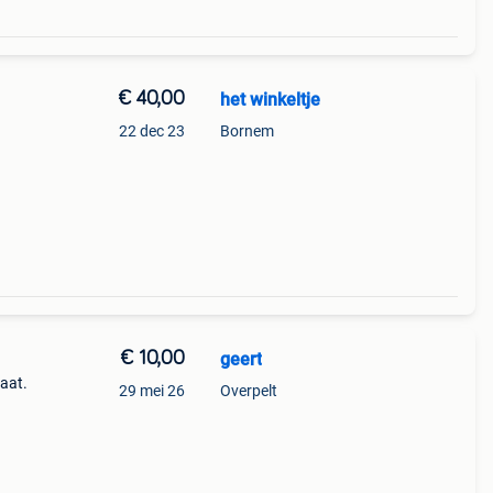
€ 40,00
het winkeltje
22 dec 23
Bornem
€ 10,00
geert
taat.
29 mei 26
Overpelt