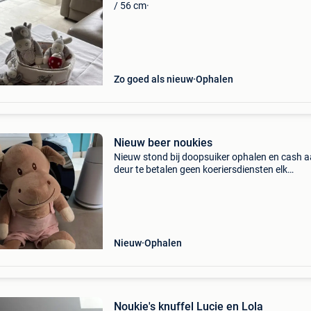
/ 56 cm·
Zo goed als nieuw
Ophalen
Nieuw beer noukies
Nieuw stond bij doopsuiker ophalen en cash a
deur te betalen geen koeriersdiensten elk
aannemelijk bod wordt overwogen ☺️
Nieuw
Ophalen
Noukie's knuffel Lucie en Lola