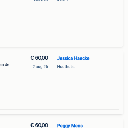
€ 60,00
Jessica Haecke
an de
2 aug 26
Houthulst
€ 60,00
Peggy Mens