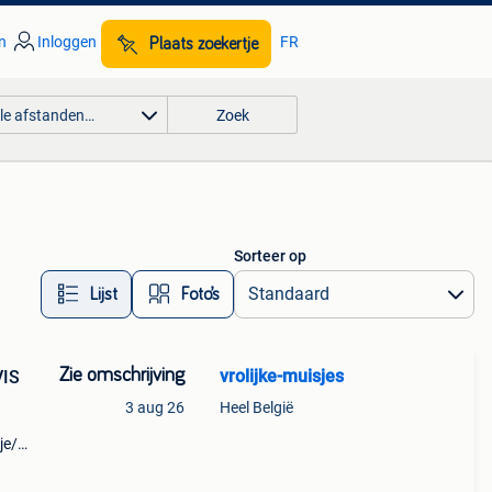
n
Inloggen
FR
Plaats zoekertje
lle afstanden…
Zoek
Sorteer op
Lijst
Foto’s
Zie omschrijving
vrolijke-muisjes
VIS
3 aug 26
Heel België
je/
en
leuke