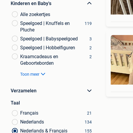
Kinderen en Baby's
Alle zoekertjes
Speelgoed | Knuffels en
119
Pluche
Speelgoed | Babyspeelgoed
3
Speelgoed | Hobbelfiguren
2
Kraamcadeaus en
2
Geboorteborden
Toon meer
Verzamelen
Taal
Français
21
Nederlands
134
Nederlands & Français
155