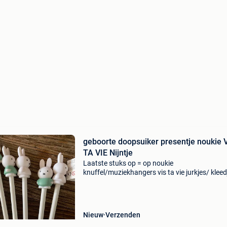
geboorte doopsuiker presentje noukie 
TA VIE Nijntje
Laatste stuks op = op noukie
knuffel/muziekhangers vis ta vie jurkjes/ kleed
schoentjes en zakjes nijntje potloden doosjes 
nog veel meer kijk eens op onze website voor 
opruimings prijzen j
Nieuw
Verzenden