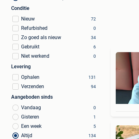
Conditie
Nieuw
72
Refurbished
0
Zo goed als nieuw
34
Gebruikt
6
Niet werkend
0
Levering
Ophalen
131
Verzenden
94
Aangeboden sinds
Vandaag
0
Gisteren
1
Een week
5
Altijd
134