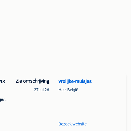
Zie omschrijving
vrolijke-muisjes
VIS
27 jul 26
Heel België
je/
en
leuke
Bezoek website