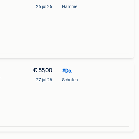
26 jul 26
Hamme
€ 55,00
#Do.
.
27 jul 26
Schoten