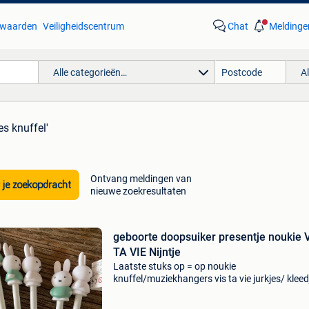
waarden
Veiligheidscentrum
Chat
Meldinge
Alle categorieën…
A
es knuffel'
Ontvang meldingen van
 je zoekopdracht
nieuwe zoekresultaten
geboorte doopsuiker presentje noukie 
TA VIE Nijntje
Laatste stuks op = op noukie
knuffel/muziekhangers vis ta vie jurkjes/ kleed
schoentjes en zakjes nijntje potloden doosjes 
nog veel meer kijk eens op onze website voor 