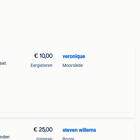
€ 10,00
veronique
aat.
Eergisteren
Moorslede
€ 25,00
steven willems
aanden
Gisteren
Boom