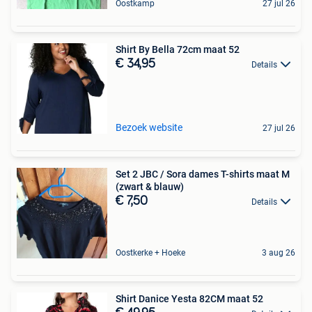
Oostkamp
27 jul 26
Shirt By Bella 72cm maat 52
€ 34,95
Details
Bezoek website
27 jul 26
Set 2 JBC / Sora dames T-shirts maat M
(zwart & blauw)
€ 7,50
Details
Oostkerke + Hoeke
3 aug 26
Shirt Danice Yesta 82CM maat 52