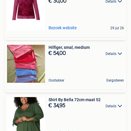
€ 30,00
Details
Bezoek website
29 jul 26
Hilfiger, smal, medium
€ 54,00
Details
Oostakker
Eergisteren
Shirt By Bella 72cm maat 52
€ 34,95
Details