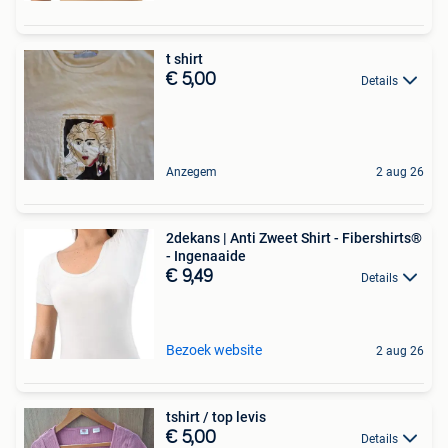
t shirt
€ 5,00
Details
Anzegem
2 aug 26
2dekans | Anti Zweet Shirt - Fibershirts®
- Ingenaaide
€ 9,49
Details
Bezoek website
2 aug 26
tshirt / top levis
€ 5,00
Details