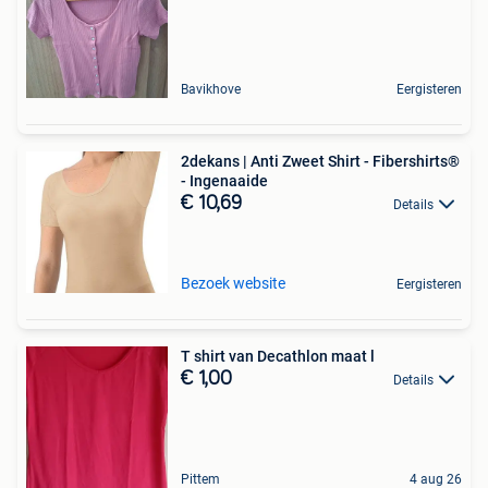
Bavikhove
Eergisteren
2dekans | Anti Zweet Shirt - Fibershirts®
- Ingenaaide
€ 10,69
Details
Bezoek website
Eergisteren
T shirt van Decathlon maat l
€ 1,00
Details
Pittem
4 aug 26