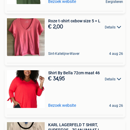
Bezoek website
Eergisteren
Roze t-shirt oxbow size 5 = L
€ 2,00
Details
Sint-Katelijne-Waver
4 aug 26
Shirt By Bella 72cm maat 46
€ 34,95
Details
Bezoek website
4 aug 26
KARL LAGERFELD T SHIRT,
SUPERTOF….ZGAN !!MAAT L