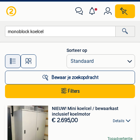
Alle categorieën…
Sorteer op
Alle afstanden…
Bewaar je zoekopdracht
Filters
NIEUW! Mini koelcel / bewaarkast
inclusief koelmotor
€ 2.695,00
Details
Topadvertentie