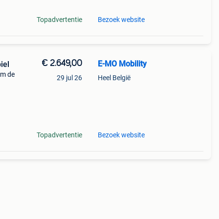
Topadvertentie
Bezoek website
€ 2.649,00
E-MO Mobility
iel
um de
29 jul 26
Heel België
n
gieën
Topadvertentie
Bezoek website