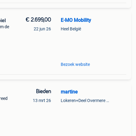
€ 2.699,00
E-MO Mobility
iel
um de
22 jun 26
Heel België
n
gieën
Bezoek website
Bieden
martine
reed
13 mrt 26
Lokeren+Deel Overmere En Zele