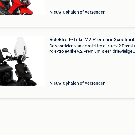
onde
Nieuw
Ophalen of Verzenden
Rolektro E-Trike V.2 Premium Scootmob
De voordelen van de rolektro e-trike v.2 Premi
rolektro e-trike v.2 Premium is een driewielige
scootmobiel die garant staat voor stabiliteit e
gebruiksgemak. Dankzij de moderne technolo
en
Nieuw
Ophalen of Verzenden