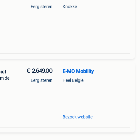
Eergisteren
Knokke
€ 2.649,00
E-MO Mobility
iel
um de
Eergisteren
Heel België
n
gieën
Bezoek website