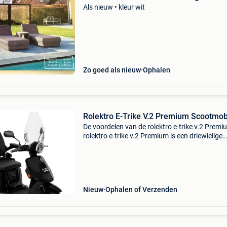
Als nieuw • kleur wit
Zo goed als nieuw
Ophalen
Rolektro E-Trike V.2 Premium Scootmob
De voordelen van de rolektro e-trike v.2 Premi
rolektro e-trike v.2 Premium is een driewielige
scootmobiel die garant staat voor stabiliteit e
gebruiksgemak. Dankzij de moderne technolo
en
Nieuw
Ophalen of Verzenden