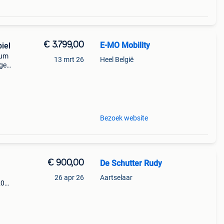
€ 3.799,00
E-MO Mobility
iel
ium
13 mrt 26
Heel België
ige
n
gieën
Bezoek website
€ 900,00
De Schutter Rudy
26 apr 26
Aartselaar
20
ind