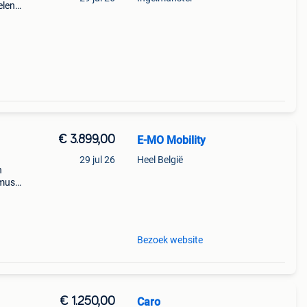
elen
den.
e
€ 3.899,00
E-MO Mobility
29 jul 26
Heel België
n
imus
e
alt
Bezoek website
€ 1.250,00
Caro