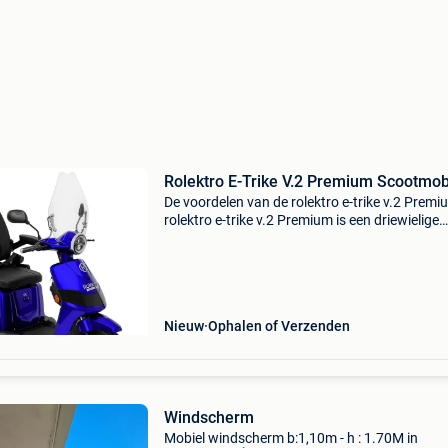
Rolektro E-Trike V.2 Premium Scootmob
De voordelen van de rolektro e-trike v.2 Premi
rolektro e-trike v.2 Premium is een driewielige
scootmobiel die garant staat voor stabiliteit e
gebruiksgemak. Dankzij de moderne technolo
en
Nieuw
Ophalen of Verzenden
Windscherm
Mobiel windscherm b:1,10m - h : 1.70M in