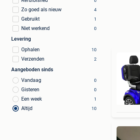
Refurbished
0
Zo goed als nieuw
4
Gebruikt
1
Niet werkend
0
Levering
Ophalen
10
Verzenden
2
Aangeboden sinds
Vandaag
0
Gisteren
0
Een week
1
Altijd
10