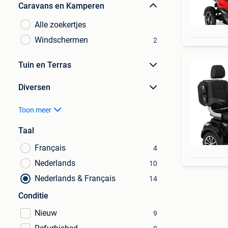
Caravans en Kamperen
Alle zoekertjes
Windschermen
2
Tuin en Terras
Diversen
Toon meer
Taal
Français
4
Nederlands
10
Nederlands & Français
14
Conditie
Nieuw
9