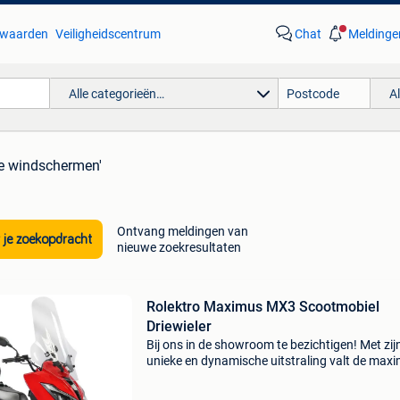
waarden
Veiligheidscentrum
Chat
Meldinge
Alle categorieën…
A
le windschermen'
Ontvang meldingen van
 je zoekopdracht
nieuwe zoekresultaten
Rolektro Maximus MX3 Scootmobiel
Driewieler
Bij ons in de showroom te bezichtigen! Met zij
unieke en dynamische uitstraling valt de max
mx3 op en trekt hij ieders aandacht. Het goed
nieuws: hij lijkt op een normale scooter, maar v