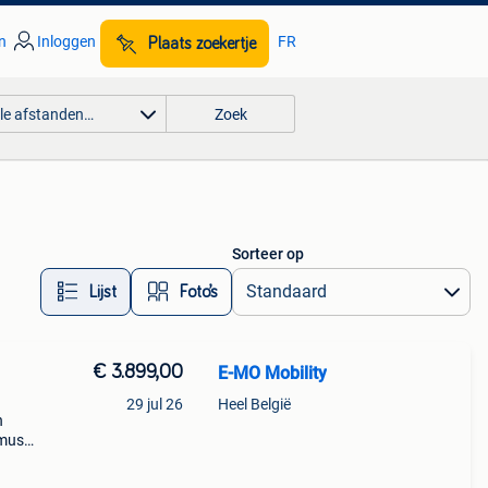
n
Inloggen
FR
Plaats zoekertje
lle afstanden…
Zoek
Sorteer op
Lijst
Foto’s
€ 3.899,00
E-MO Mobility
29 jul 26
Heel België
n
imus
e
alt