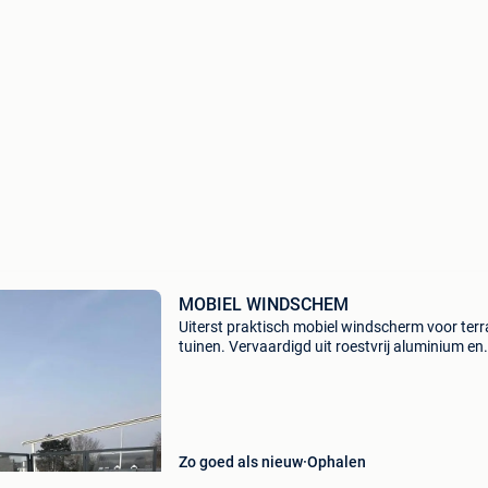
MOBIEL WINDSCHEM
Uiterst praktisch mobiel windscherm voor terr
tuinen. Vervaardigd uit roestvrij aluminium en
veiligheidsglas. Totale breedte 4m80 maar
uiteraard ook in hoek te plaatsen. Door de
makkelijke scharn
Zo goed als nieuw
Ophalen