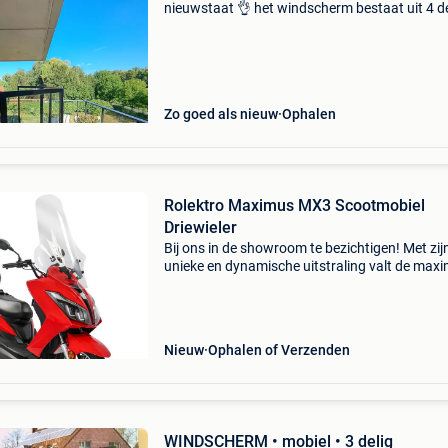
nieuwstaat 👌 het windscherm bestaat uit 4 d
en kan in verschillende standen geplaatst wor
Surplus gratis afdekhoes (twv. 220 Euro) vast
prijs 1800 eu
Zo goed als nieuw
Ophalen
Rolektro Maximus MX3 Scootmobiel
Driewieler
Bij ons in de showroom te bezichtigen! Met zij
unieke en dynamische uitstraling valt de max
mx3 op en trekt hij ieders aandacht. Het goed
nieuws: hij lijkt op een normale scooter, maar v
onde
Nieuw
Ophalen of Verzenden
WINDSCHERM • mobiel • 3 delig