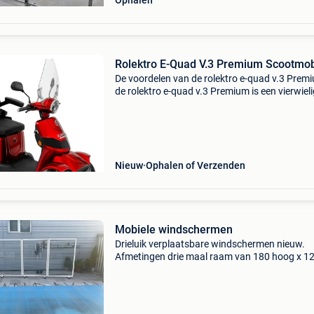
Ophalen
Rolektro E-Quad V.3 Premium Scootmob
De voordelen van de rolektro e-quad v.3 Prem
de rolektro e-quad v.3 Premium is een vierwiel
scootmobiel die garant staat voor stabiliteit e
gebruiksgemak. Dankzij de moderne technolo
en de
Nieuw
Ophalen of Verzenden
Mobiele windschermen
Drieluik verplaatsbare windschermen nieuw.
Afmetingen drie maal raam van 180 hoog x 1
breed. Naar beide kanten plooibaar. Bij veel w
extra beveiliging met zware gewichten en/of
bevestiging in muu