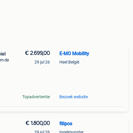
€ 2.699,00
E-MO Mobility
iel
um de
29 jul 26
Heel België
n
gieën
Topadvertentie
Bezoek website
€ 1.800,00
filipos
29 jul 26
Ingelmunster