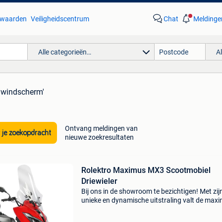
waarden
Veiligheidscentrum
Chat
Meldinge
Alle categorieën…
A
 windscherm'
Ontvang meldingen van
 je zoekopdracht
nieuwe zoekresultaten
Rolektro Maximus MX3 Scootmobiel
Driewieler
Bij ons in de showroom te bezichtigen! Met zij
unieke en dynamische uitstraling valt de max
mx3 op en trekt hij ieders aandacht. Het goed
nieuws: hij lijkt op een normale scooter, maar v