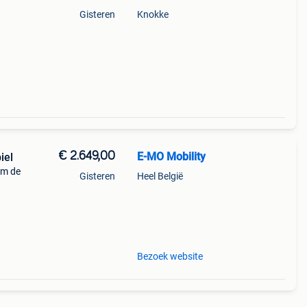
Gisteren
Knokke
€ 2.649,00
E-MO Mobility
iel
um de
Gisteren
Heel België
n
gieën
Bezoek website