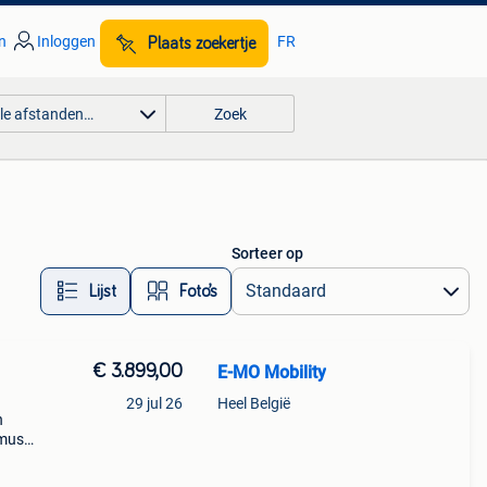
n
Inloggen
FR
Plaats zoekertje
lle afstanden…
Zoek
Sorteer op
Lijst
Foto’s
€ 3.899,00
E-MO Mobility
29 jul 26
Heel België
n
imus
e
alt