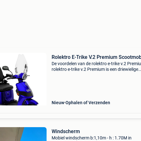
Rolektro E-Trike V.2 Premium Scootmob
De voordelen van de rolektro e-trike v.2 Premi
rolektro e-trike v.2 Premium is een driewielige
scootmobiel die garant staat voor stabiliteit e
gebruiksgemak. Dankzij de moderne technolo
en
Nieuw
Ophalen of Verzenden
Windscherm
Mobiel windscherm b:1,10m - h : 1.70M in