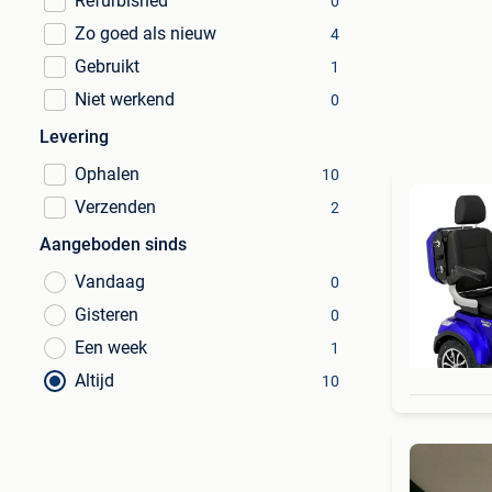
Refurbished
0
Zo goed als nieuw
4
Gebruikt
1
Niet werkend
0
Levering
Ophalen
10
Verzenden
2
Aangeboden sinds
Vandaag
0
Gisteren
0
Een week
1
Altijd
10