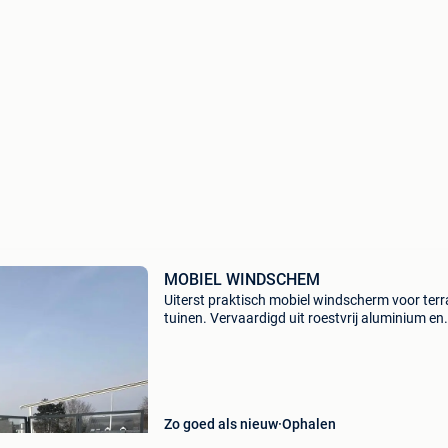
MOBIEL WINDSCHEM
Uiterst praktisch mobiel windscherm voor terr
tuinen. Vervaardigd uit roestvrij aluminium en
veiligheidsglas. Totale breedte 4m80 maar
uiteraard ook in hoek te plaatsen. Door de
makkelijke scharn
Zo goed als nieuw
Ophalen