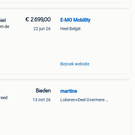
€ 2.699,00
E-MO Mobility
iel
um de
22 jun 26
Heel België
n
gieën
Bezoek website
Bieden
martine
reed
13 mrt 26
Lokeren+Deel Overmere En Zele