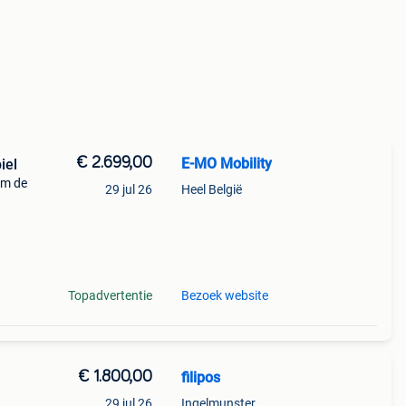
€ 2.699,00
E-MO Mobility
iel
um de
29 jul 26
Heel België
n
gieën
Topadvertentie
Bezoek website
€ 1.800,00
filipos
29 jul 26
Ingelmunster