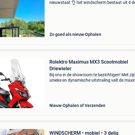
nieuwstaat 👌 het windscherm bestaat uit 4 d
en kan in verschillende standen geplaatst wor
Surplus gratis afdekhoes (twv. 220 Euro) vast
prijs 1800 eu
Zo goed als nieuw
Ophalen
Rolektro Maximus MX3 Scootmobiel
Driewieler
Bij ons in de showroom te bezichtigen! Met zij
unieke en dynamische uitstraling valt de max
mx3 op en trekt hij ieders aandacht. Het goed
nieuws: hij lijkt op een normale scooter, maar v
onde
Nieuw
Ophalen of Verzenden
WINDSCHERM • mobiel • 3 delig