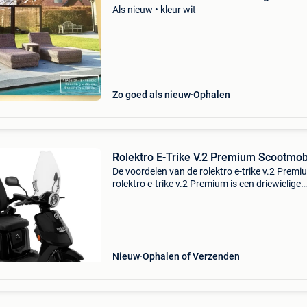
Als nieuw • kleur wit
Zo goed als nieuw
Ophalen
Rolektro E-Trike V.2 Premium Scootmob
De voordelen van de rolektro e-trike v.2 Premi
rolektro e-trike v.2 Premium is een driewielige
scootmobiel die garant staat voor stabiliteit e
gebruiksgemak. Dankzij de moderne technolo
en
Nieuw
Ophalen of Verzenden