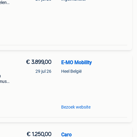
elen
den.
e
€ 3.899,00
E-MO Mobility
29 jul 26
Heel België
n
imus
e
alt
Bezoek website
€ 1.250,00
Caro