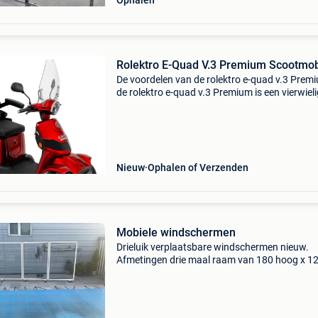
Ophalen
Rolektro E-Quad V.3 Premium Scootmob
De voordelen van de rolektro e-quad v.3 Prem
de rolektro e-quad v.3 Premium is een vierwiel
scootmobiel die garant staat voor stabiliteit e
gebruiksgemak. Dankzij de moderne technolo
en de
Nieuw
Ophalen of Verzenden
Mobiele windschermen
Drieluik verplaatsbare windschermen nieuw.
Afmetingen drie maal raam van 180 hoog x 1
breed. Naar beide kanten plooibaar. Bij veel w
extra beveiliging met zware gewichten en/of
bevestiging in muu