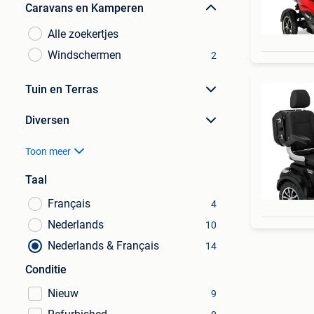
Caravans en Kamperen
Alle zoekertjes
Windschermen
2
Tuin en Terras
Diversen
Toon meer
Taal
Français
4
Nederlands
10
Nederlands & Français
14
Conditie
Nieuw
9