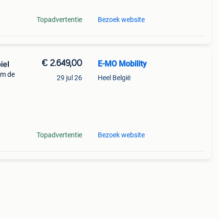
Topadvertentie
Bezoek website
€ 2.649,00
E-MO Mobility
iel
um de
29 jul 26
Heel België
n
gieën
Topadvertentie
Bezoek website