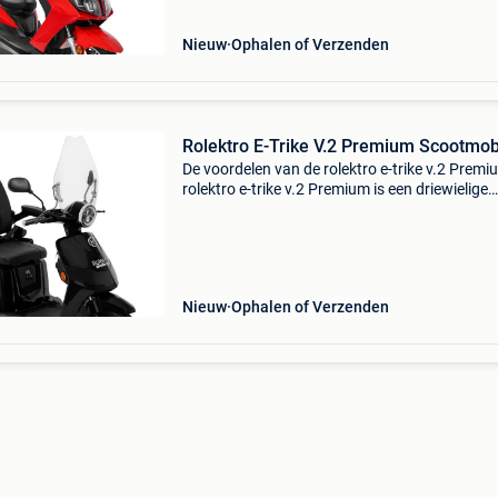
onde
Nieuw
Ophalen of Verzenden
Rolektro E-Trike V.2 Premium Scootmob
De voordelen van de rolektro e-trike v.2 Premi
rolektro e-trike v.2 Premium is een driewielige
scootmobiel die garant staat voor stabiliteit e
gebruiksgemak. Dankzij de moderne technolo
en
Nieuw
Ophalen of Verzenden