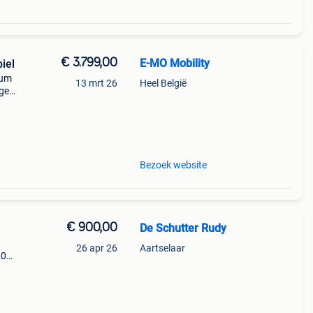
€ 3.799,00
E-MO Mobility
iel
ium
13 mrt 26
Heel België
ige
n
gieën
Bezoek website
€ 900,00
De Schutter Rudy
26 apr 26
Aartselaar
20
ind